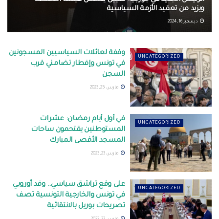
الرئيس الجديد في جورجيا: تعيين يعكس هيمنة السلطة
ويزيد من تعقيد الأزمة السياسية
ديسمبر 16, 2024
وقفة لعائلات السياسيين المسجونين
UNCATEGORIZED
في تونس وإفطار تضامني قرب
السجن
مارس 25, 2023
في أول أيام رمضان: عشرات
UNCATEGORIZED
المستوطنين يقتحمون ساحات
المسجد الأقصى المبارك
مارس 23, 2023
على وقع تراشق سياسي.. وفد أوروبي
UNCATEGORIZED
في تونس والخارجية التونسية تصف
تصريحات بوريل بالانتقائية