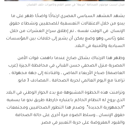
ميدل ايست مونيتور: الصحافة "جريمة" في مصر، اقلام وكاميرات خلف القضبان
يشهد المشهد السياسي المصري ارتباكًا واضحًا ظهر على ما
يبدو من خلال الاعتقالات التعسفية للصحفيين ونشطاء حقوق
الإنسان. في الوقت نفسه ، تم إطلاق سراح العشرات من خلال
عفو رئاسي وهو وضع يمكن أن يشير إلى خلافات بين المؤسسات
السيادية والأمنية في البلاد.
وظهر هذا الارتباك بشكل صارخ عندما داهمت قوات الأمن
المصرية منزل الصحفي حسن القباني في محافظة الجيزة (غرب
العاصمة) صباح الأربعاء الماضي ، واقتادته إلى جهة مجهولة ،
تزامنا مع اليوم العالمي لحرية الصحافة ، المصادف 3 مايو.
وتزامنت هذه الخطوة المشبوهة مع بدء الحوار الوطني في البلاد
الذي يروج له النظام الحاكم باعتباره خارطة طريق نحو ما يسميه
“الجمهورية الجديدة”. وصدم هذا التطور الصحافيين ومجتمعات
حقوق الإنسان ، وسلط الضوء مرة أخرى على حالة الصحافة
والقيود المفروضة على حرية التعبير في مصر.