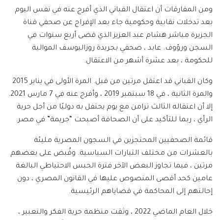
ومن المفارقات أن اعتقال القباني الذي أفرج عنه في نفس اليوم
بعد تدخلات نقابية وحكومية جاء بعد الإفراج عن صحفي قناة
الجزيرة مباشر هشام عبد العزيز الذي قضى أربع سنوات في
السجن ورؤوف. عابد ، صحفي بجريدة روزاليوسف الموالية
للحكومة ، بعد عشرة أشهر من الاعتقال.
وكان القباني قد اعتقل مرتين من قبل. المرة الأولى في يناير 2015
والمرة الثانية ، في 18 سبتمبر 2019 ، وأفرج عنه في 7 مارس 2021.
إلا أن اعتقاله الثالث تزامن مع يوم يحتفل به دوليًا من أجل حرية
الرأي ، ربما للتأكيد على أن الصحافة أصبحت “جريمة” في مصر.
قائمة الصحفيين المحتجزين في السجون المصرية مليئة
بالعشرات من مختلف التيارات السياسية. وقُبض على بعضهم
مرتين ، فيما تجاوز البعض الآخر فترة الحبس الاحتياطي البالغة
عامين كحد أقصى المنصوص عليها في القانون المصري ، دون
إحالتهم إلى المحاكمة في قضاياهم الرئيسية.
خلال العام الماضي 2022 ، وثقت منظمة حرية الفكر والتعبير ،