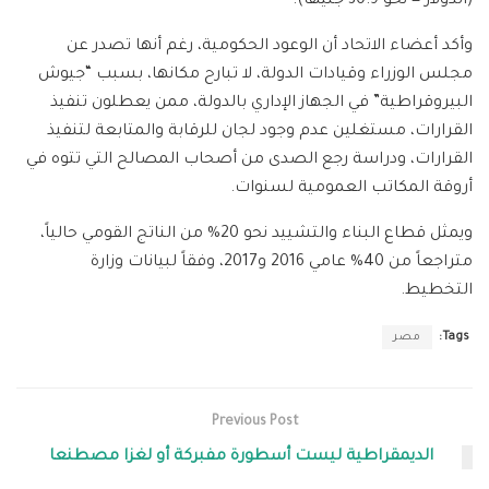
(الدولار = نحو 30.9 جنيهاً).
وأكد أعضاء الاتحاد أن الوعود الحكومية، رغم أنها تصدر عن
مجلس الوزراء وقيادات الدولة، لا تبارح مكانها، بسبب “جيوش
البيروقراطية” في الجهاز الإداري بالدولة، ممن يعطلون تنفيذ
القرارات، مستغلين عدم وجود لجان للرقابة والمتابعة لتنفيذ
القرارات، ودراسة رجع الصدى من أصحاب المصالح التي تتوه في
أروقة المكاتب العمومية لسنوات.
ويمثل قطاع البناء والتشييد نحو 20% من الناتج القومي حالياً،
متراجعاً من 40% عامي 2016 و2017، وفقاً لبيانات وزارة
التخطيط.
Tags:
مصر
Previous Post
الديمقراطية ليست أسطورة مفبركة أو لغزا مصطنعا