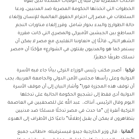
الأحداث المصرية قال فيه إن الولايات المتحدة تدين بقوة
الخطوات التي اتخذتها الحكومة المصرية ضد المدنيين، ودعا
السلطات في مصر إلى احترام الحقوق العالمية للإنسان وإلغاء
حالة الطوارئ والبدء بحوار شامل. وقرر إلغاء مناورات النجم
الساطع بين الجيشين الأميركي والمصري التي كانت مقررة
الشهر التالي، قائلًا إن «تعاوننا التقليدي مع مصر لا يمكن أن
يستمر كما هو والمدنيون يقتلون في الشوارع» مؤكدًا أن «مصر
تسلك طريقًا خطيرًا.
تركيا
: أصدر مكتب رئيس الوزراء التركي بيانًا جاء فيه الأسرة
الدولية وعلى رأسها مجلس الأمن الدولي والجامعة العربية، يجب
أن توقف هذه المجزرة فورا” وأشار البيان إلى أن موقف الأسرة
الدولية أدى فقط إلى تشجيع الحكومة الحالية على تدخلها
اليوم وقال الرئيس، آنذاك، عبد الله غل للصحفيين في العاصمة
التركية أنقرة إن “ما حدث في مصر تدخلًا مسلحًا ضد مدنيين
يتظاهرون لا يمكن أن يقبل إطلاقًا” داعيًا كل الأطراف إلى الهدوء.
ألمانيا
: قال وزير الخارجية جيدو فيسترفيله: «نطالب جميع