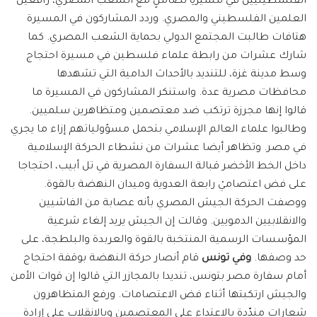
الفلسطينيين في مسيرةِ تضامنٍ مع الشعب المصري، رافعين
العلمين الفلسطيني والمصري. وردد المشاركون في المسيرة
هتافات طالبت المجتمع الدولي بحماية الشعب المصري. كما
شارك عشرات من رابطة علماء فلسطين في مسيرة احتجاج
وسط مدينة غزة، للتنديد بالأحداث الدامية التي تشهدها
محافظات مصرية عدة. واستنكر المشاركون في المسيرة ما
قالوا إنها مجرزة ترتكب ضد معتصمين ومتظاهرين سلميين.
وطالبوا علماء العالم الإسلامي بتحمل مسؤولياتهم إزاء ما يجري
في مصر. وتظاهر أيضا عشرات من نشطاء الحركة الإسلامية
داخل الخط الأخضر قبالة السفارة المصرية في تل أبيب، احتجاجا
على فض اعتصاميْ رابعة العدوية وميدان النهضة بالقوة.
ووصفت الحركة الجيش المصري بأنه عصابة من الفاشيين
والانقلابيين الدمويين. وقالت إن الجيش يريد إلغاء شرعية
المؤسسات الرسمية المنتخبة بالقوة والعربدة والبلطجة، على
حد وصفها.
وفي تونس
قام أنصار حركة النهضة بوقفة احتجاج
أمام سفارة مصر بتونس، تنديدا بالمجازر التي قالوا إن قوات الأمن
والجيش ارتكبتها أثناء فض الاعتصامات. ورفع المتظاهرون
شعارات مندّدة بالاعتداء على المعتصمين وبالانقلاب على إرادة