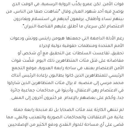
قوات الأمن. لكن عمرو يكذّب الرواية الرسمية، في الوقت الذي
يوضح فيه أحد شهود العيان وقال “شاهدت صفا من الناس، من
بينهم نساء وأطفال، يرفعون أيديهم في استسلام ويغادرون
الاعتصام لكن سرعان ما أطلق عليهم القناصة النيران”.
رغم الأدلة الدامغة التي جمعتها هيومن رايتس ووتش ودعوات
الأمم المتحدة ومنظمات حقوقية دولية لإجراء
تحقيق، تقاعست السلطات عن التحقيق مع أي شخص أو
مقاضاته على قتل مئات المتظاهرين ذلك اليوم. فضّت قوات
الأمن الاعتصام بعنف في ساحة رابعة العدوية، موقع التجمع
الرئيسي للمتظاهرين الذين كانوا يطالبون بإعادة الرئيس آنذاك
محمد مرسي إلى منصبه. لا يزال مئات المتظاهرين الذين شاركوا
في الاعتصام رهن الاعتقال، وأدينوا في محاكمات جماعية جائرة
جدا، وحُكم على بعضهم بالإعدام. فر كثيرون آخرون إلى المنفى.
لم تنتهي الكارثة عند مئات الضحايا بل تلا مذبحة رابعة حملة
عاتية من الاعتقالات والمحاكمات الصورية والتعذيب والنفي، مما
قضى على أي مساحة للحوار النقدي ودفع الكثير من الإصلاحيين