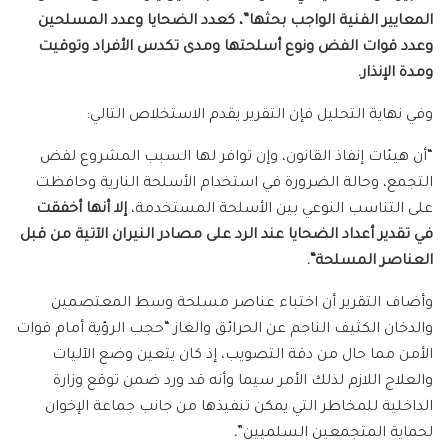
المعايير الفنية الواجب بحثها”، كعدد الضحايا وعدد المسلحين
وعدد قوات الفض ونوع أسلحتها ومدى تكدس الأفراد وتوقيت
ومدة الإنذار
.
وفي نهاية التحليل فإن التقرير يقدم الاستخلاص التالي:
“أن هيئات إنفاذ القانون، وإن توافر لها السبب المشروع لفض
التجمع، وحالة الضرورة في استخدام الأسلحة النارية وحافظت
على التناسب النوعي بين الأسلحة المستخدمة،
إلا أنها أخفقت
في تقدير أعداد الضحايا عند الرد على مصادر النيران الآتية من قبل
العناصر المسلحة
“.
وأضاف التقرير أن اختباء عناصر مسلحة وسط المعتصمين
والدخان الكثيف الناجم عن الحرائق والغاز “حجب الرؤية أمام قوات
الأمن مما حال من دقة التصويب، إذ كان يتعين وضع الآليات
والعلاج اللازم لذلك الأمر سيما وأنه قد ورد ضمن توقع وزارة
الداخلية للمخاطر التي يمكن تنفيذها من جانب جماعة الإخوان
لحماية المتجمعين السلميين”
.