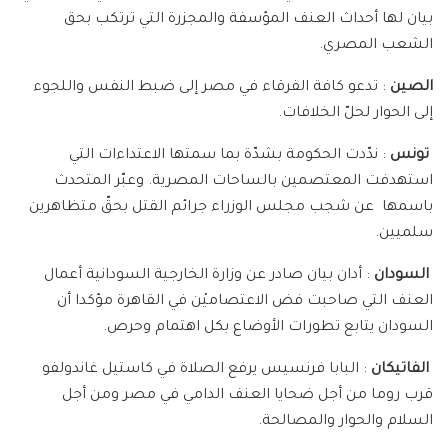
بيان لها أحداث العنف المؤسفة والمجزرة التي ترتكب بحق
الشعب المصري.
الصين
: تدعو كافة الفرقاء في مصر إلى ضبط النفس واللجوء
إلى الحوار لحلّ الخلافات.
تونس
: ندّدت الحكومة بشدّة بما سمتها الاعتداءات التي
استهدفت المعتصمين بالساحات المصرية. وعبّر المتحدث
باسمها عن شجب مجلس الوزراء جرائم القتل بحقّ متظاهرين
سلميين.
السودان
: أدان بيان صادر عن وزارة الخارجية السودانية أعمال
العنف التي صاحبت فض الاعتصاميْن في القاهرة مؤكدا أن
السودان يتابع تطورات الأوضاع بكل اهتمام وحرص.
الفاتيكان
: البابا فرنسيس يرفع الصلاة في كاستيل غاندولفو
قرب روما من أجل ضحايا العنف الدامي في مصر ومن أجل
السلام والحوار والمصالحة.