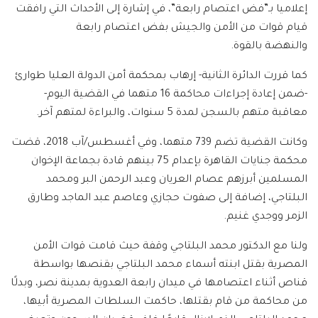
إعلاميا بـ”فض اعتصام رابعة”، في إشارة إلى الأحداث التي رافقت
قيام قوات من الأمن والجيش بفض اعتصام رابعة
والنهضة بالقوة.
كما قررت الدائرة الثانية- إرهاب بمحكمة أمن الدولة العليا طوارئ
-ضمن إعادة إجراءات محاكمة 16 متهما في القضية اليوم-
معاقبة متهم بالسجن لمدة 5 سنوات، والبراءة لمتهم آخر.
وكانت القضية تضم 739 متهما، وفي أغسطس/آب 2018، قضت
محكمة جنايات القاهرة بإعدام 75 بينهم قادة بجماعة الإخوان
المسلمين أبرزهم عصام العريان وعبد الرحمن البر ومحمد
البلتاجي، إضافة إلى صفوت حجازي وعاصم عبد الماجد وطارق
الزمر ووجدي غنيم.
ولنا مع الدكتور محمد البلتاجي وقفة حيث قامت قوات الأمن
المصرية بقتل ابنته أسماء محمد البلتاجي بقنصها بواسطة
قناص أثناء اعتصامها في ميدان رابعة العدوية بمدينة نصر، وبدلًا
من محاكمة من قام بقتلها، حاكمت السلطات المصرية أبيها،