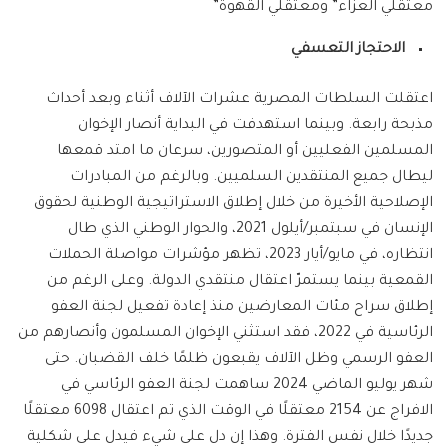
معتقلي العزاء” ومعتقلي القهوة”
الاحتجاز التعسفي
اعتقلت السلطات المصرية عشرات الآلاف أثناء وبعد أحداث
مذبحة رابعة. وبينما استهدفت في البداية أنصار الإخوان
المسلمين الفعليين أو المتصورين، سرعان ما امتد قمعها
ليطال جميع المنتقدين السلميين. وبالرغم من المبادرات
الإصلاحية الأخيرة من خلال إطلاق الاستراتيجية الوطنية لحقوق
الإنسان في سبتمبر/أيلول 2021، والحوار الوطني الذي طال
انتظاره، في مايو/أيار 2023، تظهر مؤشرات مواصلة الحملات
القمعية بينما يستمرّ اعتقال منتقدي الدولة. وعلى الرغم من
إطلاق سراح مئات المعارضين منذ إعادة تفعيل لجنة العفو
الرئاسية في 2022، فقد استثني الإخوان المسلمون وأنصارهم من
العفو الرسمي وظل الآلاف يقبعون ظلمًا خلف القضبان. حتى
شهر يوليو الماضي 2024 ساهمت لجنة العفو الرئاسي في
الافراج عن 2154 معتقلًا في الوقت الذي تم اعتقال 6098 معتقلًا
جديدًا خلال نفس الفترة. وهذا إن دل على شيء فيدل على شكلية