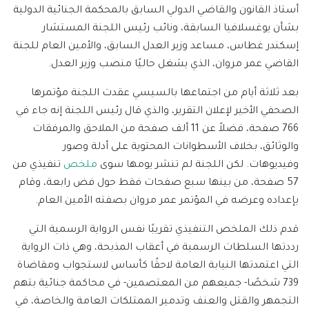
أستاذ القانون والقاضي الدولي السابق بالمحكمة الجنائية الدولية
بشأن يوغسلافيا السابقة، ونائب رئيس اللجنة المستشار
إسكندر غطاس، مساعد وزير العدل السابق، والأمين العام للجنة
القاضي عمر مروان، الذي يشغل حاليًا منصب وزير العدل.
بعد ثلاثة أيام من اجتماعها بالسيسي عقدت اللجنة مؤتمرها
الصحفي الأخير لإعلان التقرير، والذي قال رئيس اللجنة إنه جاء في
766 صفحة، فضلاً عن 11 ألف صفحة من الملاحق والمرفقات
والوثائق، بخلاف الأسطوانات المحتوية على أدلة وصور
وفيديوهات. لكن اللجنة لم تنشر يومها سوى
ملخص
تنفيذي من
57 صفحة، من بينها سبع صفحات فقط حول فض رابعة، وقام
بإعداده وعرضه في المؤتمر عمر مروان بصفته الأمين العام.
قدم ذلك الملخص التنفيذي تقريبًا نفس الرواية الرسمية التي
رددتها السلطات الرسمية في أعقاب المذبحة، وهي ذات الرواية
التي اعتمدتها النيابة العامة لاحقًا كأساس لاستجواب ومقاضاة
739 شخصًا- جميعهم من المعتصمين- في محاكمة جنائية بتهم
التجمهر والقتل والعنف وتدمير الممتلكات العامة والخاصة، في