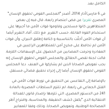
الكامل بعد.
في 6 مارس/آذار 2014، أصدر “المجلس القومي لحقوق الإنسان”
المصري
تقريرا
عن فض اعتصام رابعة، قال فيه إن بعض
المتظاهرين كانوا مسلحين وقاوموا قوات الأمن ما أجبرها على
استخدام القوة القاتلة، حسب التقرير. مع ذلك، أفاد التقرير أيضا
أن قوات الأمن أخلّت بالتناسبية و كثافة إطلاق النيران، وأن قوات
الأمن لم تحافظ على مخرج آمن للمتظاهرين الراغبين في
المغادرة وحرمت المصابين من الحصول على الإسعافات اللازمة.
قالت لجنة تقصي الحقائق والمجلس القومي لحقوق الإنسان إنه
يجب تعويض الضحايا الذين لم يشاركوا في العنف. دعا المجلس
القومي لحقوق الإنسان أيضا إلى إجراء تحقيق قضائي مستقل.
بالإضافة إلى التقاعس عن التحقيق في تورط قوات الأمن في
القتل الجماعي في رابعة، لم تلتزم السلطات المصرية بالمادة
241 من الدستور المصري، التي تلزمها بإصدار قانون للعدالة
الانتقالية الذي “يكفل كشف الحقيقة، والمحاسبة، واقتراح أطر
المصالحة الوطنية، وتعويض الضحايا، وذلك وفقا للمعايير