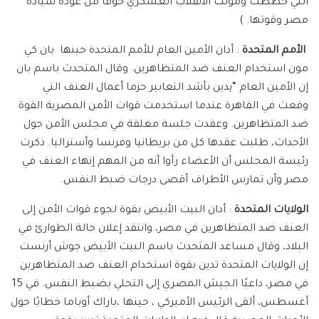
التي خططت ومولت الانقلاب العسكري خوفًا من عودة سيادة
مصر وقوتها. )
الأمم المتحدة
: أدان الأمين العام للأمم المتحدة حينها بان كي
مون استخدام العنف ضد المتظاهرين. وقال المتحدث باسم بان
إن الأمين العام “يدين بأشد التعابير حزما أعمال العنف التي
وقعت في القاهرة عندما استخدمت قوات الأمن المصرية القوة
ضد المتظاهرين. وعقدت جلسة مغلقة في مجلس الأمن حول
الأحداث، طلبت عقدها كل من بريطانيا وفرنسا وأستراليا. ذكرت
رئيسة المجلس أن الأعضاء رأوا أنه من المهم إنهاء العنف في
مصر وأن تمارس الأطراف أقصى درجات ضبط النفس.
الولايات المتحدة
: أدان البيت الأبيض بقوة لجوء قوات الأمن إلى
العنف ضد المتظاهرين في مصر، وانتقد إعلان حالة الطوارئ في
البلاد، وقال مساعد المتحدث باسم البيت الأبيض جوش أرنست
إن الولايات المتحدة تدين بقوة استخدام العنف ضد المتظاهرين
في مصر، داعيًا الجيش المصري إلى التحلي بضبط النفس. في 15
أغسطس، ألقى الرئيس الأميركي ، حينها ،باراك أوباما خطابًا حول