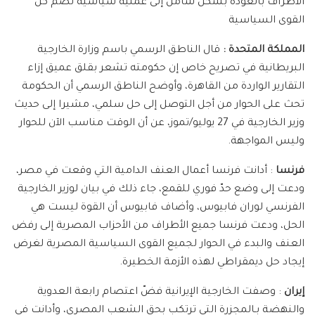
الأطراف بالعودة بشكل شامل إلى عملية سياسية تضم كل
القوى السياسية
المملكة المتحدة
:
قال الناطق الرسمي باسم وزارة الخارجية
البريطانية في تصريح خاص إن حكومته تشعر بقلق عميق إزاء
التقارير الواردة من القاهرة، وأوضح الناطق الرسمي أن الحكومة
تحث على الحوار من أجل التوصل إلى حل سلمي، مشيرا إلى حديث
وزير الخارجية في 27 يوليو/تموز، عن أن الوقت مناسب الآن للحوار
وليس المواجهة.
فرنسا
: أدانت فرنسا أعمال العنف الدامية التي وقعت في مصر،
ودعت إلى وضع حدّ فوري للقمع، جاء ذلك في بيان لوزير الخارجية
الفرنسي لوران فابيوس، وأضاف فابيوس أن القوة ليست هي
الحل، ودعت فرنسا جميع الأطراف من الأحزاب المصرية إلى رفض
العنف والبدء في الحوار لجميع القوى السياسية المصرية لغرض
إيجاد حل ديمقراطي لهذه الأزمة الخطيرة.
إيران
: وصفت الخارجية الإيرانية فضّ اعتصام رابعة العدوية
والنهضة بـالمجزرة التي ترتكب بحق الشعب المصري، وأدانت في