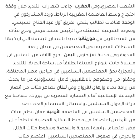
الشعب المصري.وفي
المغرب
جاءت شعارات التنديد خلال وقفة
احتجاج وسط العاصمة المغربية الرباط، وردد المشاركون في
الوقفة هتافات تطالب بتنحي الفريق أول عبد الفتاح السيسي،
وبعودة الشرعية المتمثلة في الرئيس محمد مرسي.وخرج مئات
من المتظاهرين في
موريتانيا
تنديدا بالمجازر البشعة التي ارتكبتها
السلطات المصرية بحق المعتصمين في ميدان رابعة
العدوية.وفي مدينة تعز جنوبي
اليمن
، خرج الآلاف من اليمنيين في
مسيرة جابت شوارع المدينة انطلاقاً من ساحة الحرية، للتنديد
بالمجزرة بحق المعتصمين السلميين في ميادين مصر المختلفة.
وحمّلوا من وصفوهم بالانقلابيين كامل المسؤولية عن ما يحدث
من إراقة دماء وإزهاق للأرواح.وفي
لبنان
تظاهر مئات من أنصار
الجماعة الإسلامية أمام السفارة المصرية في بيروت، تضامنا مع
حركة الإخوان المسلمين، واستنكارا لاستخدام العنف ضد
المعتصمين السلميين.في العاصمة
الأردنية
عمان، نظم مئات
من الأردنيين اعتصاما في محيط السفارة المصرية احتجاجاً على
فض اعتصامي رابعة العدوية والنهضة وسقوط مئات القتلى
والجرحى في صفوف المعتصمين السلميين. اعتصم مئات