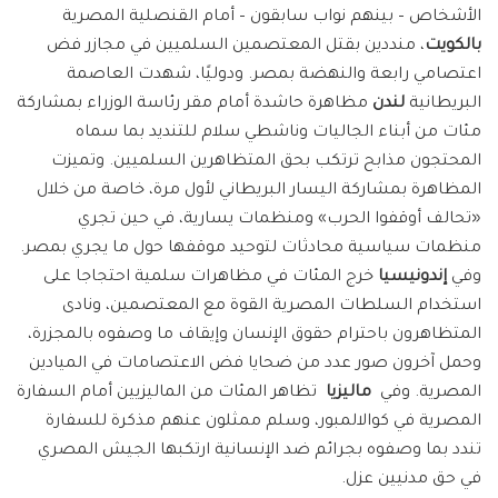
الأشخاص – بينهم نواب سابقون – أمام القنصلية المصرية
بالكويت
، منددين بقتل المعتصمين السلميين في مجازر فض
اعتصامي رابعة والنهضة بمصر. ودوليًا، شهدت العاصمة
البريطانية
لندن
مظاهرة حاشدة أمام مقر رئاسة الوزراء بمشاركة
مئات من أبناء الجاليات وناشطي سلام للتنديد بما سماه
المحتجون مذابح ترتكب بحق المتظاهرين السلميين. وتميزت
المظاهرة بمشاركة اليسار البريطاني لأول مرة، خاصة من خلال
«تحالف أوقفوا الحرب» ومنظمات يسارية، في حين تجري
منظمات سياسية محادثات لتوحيد موقفها حول ما يجري بمصر.
وفي
إندونيسيا
خرج المئات في مظاهرات سلمية احتجاجا على
استخدام السلطات المصرية القوة مع المعتصمين، ونادى
المتظاهرون باحترام حقوق الإنسان وإيقاف ما وصفوه بالمجزرة،
وحمل آخرون صور عدد من ضحايا فض الاعتصامات في الميادين
المصرية. وفي
ماليزيا
تظاهر المئات من الماليزيين أمام السفارة
المصرية في كوالالمبور، وسلم ممثلون عنهم مذكرة للسفارة
تندد بما وصفوه بجرائم ضد الإنسانية ارتكبها الجيش المصري
في حق مدنيين عزل.