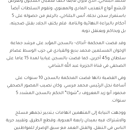
محمد البلتاجي، الذي لايزال قابعًا خلف قضبان السجون وتعرض
لأبشع أنواع التعذيب المادي والمعنوي، وتقوم السلطات أيضأ
باستمرار سجن نجله، أنس البلتاجي، بالرغم من حصوله على 5
أحكام بالبراءة النهائية والتامة. فلم يكتفِ الجلاد بقتل ضحيته،
بل ويحاكم ويعتقل ذويه.
وقد قضت المحكمة -آنذاك- بالسجن المؤبد على مرشد جماعة
الإخوان المسلمين محمد بديع والقيادي في حزب الوسط عصام
سلطان و45 آخرين، كما قضت بالسجن غيابيا لمدة 15 عاما على
الصحفي في قناة الجزيرة عبد الله الشامي.
وفي القضية ذاتها قضت المحكمة بالسجن 10 سنوات على
أسامة نجل الرئيس محمد مرسي. وكان نصيب المصور الصحفي
محمود أبو زيد المعروف بـ”شوكا” الحكم بالسجن المشدد 5
سنوات.
ووجهت النيابة إلى المتهمين اتهامات بـتدبير تجمهر مسلح
والاشتراك فيه بميدان رابعة العدوية، وقطع الطرق، وتقييد حرية
الناس في التنقل، والقتل العمد مع سبق الإصرار للمواطنين