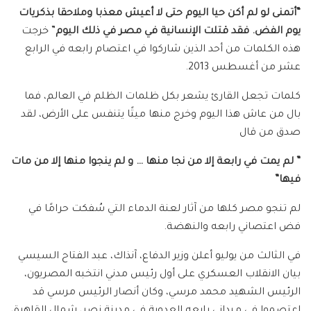
“أتمنى لو لم أكن حيا اليوم حتى لا أعيش معذبا وملاحقا بذكريات
يوم الفض. فقد قتلت الإنسانية في مصر في ذلك اليوم
” خرجت
هذه الكلمات من أحد الذين شاركوا في اعتصام رابعه في الرابع
عشر من أغسطس 2013.
كلمات تجعل القارئ يشعر بكل ظلمات الظلم في العالم، فما
بال من عاش هذا اليوم وخرج منها ميتًا يتنفس على الأرض، لقد
صدق من قال
” لم يمت في رابعة إلا من نجا منها
…
و لم ينجوا منها إلا من مات
فيها
”
لم تنجو مصر كلها من آثار لعنة الدماء التي سُفكت حرامًا في
فض اعتصاني رابعه والنهضة.
في الثالث من يوليو أعلن وزير الدفاع، آنذاك، عبد الفتاح السيسي
بيان الانقلاب العسكري على أول رئيس مدني انتخبه المصريون،
الرئيس الشهيد محمد مرسي، وكان أنصار الرئيس مرسي قد
اعتصموا في ميداني رابعه العدوية في مدينة نصر، شمال القاهرة،