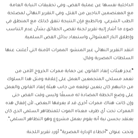
الداخلية نفسها عن عملية الفض، وفي تحقيقات النيابة العامة
مع المعتصمين الناجين من القتل، وفي التقرير النهائي لمصلحة
الطب الشرعي. وبالطبع فإن النتيجة تتفق كذلك مع المنطق في
ضوء ما أشار إليه تقرير لجنة تقصي الحقائق بشأن عدم التناسب
وإطلاق النار العشوائي واستبعاد بدائل الفض السلمية.
انتقد التقرير النهائي غير المنشو: الممرات الآمنة التي أعلنت عنها
السلطات المصرية وقال:
“
عجز هيئات إنفاذ القانون عن حماية ممرات الخروج الآمن من
تعمد مسلحي المتجمعين العمل على إغلاقه ومثل هذا السلوك
من جانبهم كان يتعين توقعه من جانب هيئة إنفاذ القانون والعمل
على وضع الخطة المضادة له مسبقًا وليس وقت الفض حتى
وإن كانت هناك ممرات أخرى قد لا يعرفها البعض، لأن إقفال هذه
الممرات تحت أي ظرف معناه الموت للمتظاهر السلمي الذي كان
يعتقد بحسن نية أنه يقوم بعمل مشروع وهو التظاهر السلمي”.
وتحت عنوان “أخطاء الإدارة المصرية” أورد تقرير اللجنة: