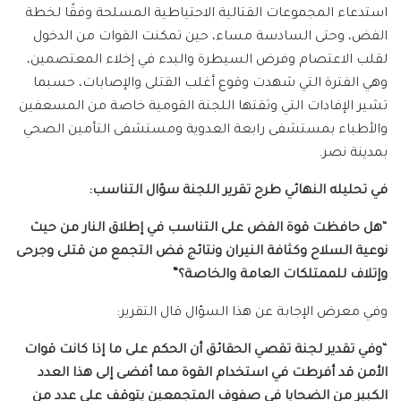
استدعاء المجموعات القتالية الاحتياطية المسلحة وفقًا لخطة
الفض، وحتى السادسة مساء، حين تمكنت القوات من الدخول
لقلب الاعتصام وفرض السيطرة والبدء في إخلاء المعتصمين،
وهي الفترة التي شهدت وقوع أغلب القتلى والإصابات، حسبما
تشير الإفادات التي وثقتها اللجنة القومية خاصة من المسعفين
والأطباء بمستشفى رابعة العدوية ومستشفى التأمين الصحي
بمدينة نصر.
في تحليله النهائي طرح تقرير اللجنة سؤال التناسب
:
“
هل حافظت قوة الفض على التناسب في إطلاق النار من حيث
نوعية السلاح وكثافة النيران ونتائج فض التجمع من قتلى وجرحى
وإتلاف للممتلكات العامة والخاصة؟
“
وفي معرض الإجابة عن هذا السؤال قال التقرير:
“
وفي تقدير لجنة تقصي الحقائق أن الحكم على ما إذا كانت قوات
الأمن قد أفرطت في استخدام القوة مما أفضى إلى هذا العدد
الكبير من الضحايا في صفوف المتجمعين يتوقف على عدد من