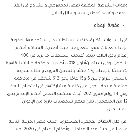
وقوات الشرطة المكلفة بفض تجمهرهم، والشروع في القتل
العمد، وتعمد تعطيل سير وسائل النقل.
عقوبة الإعدام
في السنوات الأخيرة، كثفت السلطات من استخدامها لعقوبة
الإعدام لغايات قمع المعارضة. حيث أصدرت المحاكم أحكام
إعدام بحق الآلاف بينما أعدمت السلطات ما يزيد عن 400
شخص. وفي سبتمبر/أيلول 2018، أصدرت محكمة جنايات القاهرة
75 حكمًا بالإعدام و47 حكمًا بالسجن المؤبد، وأحكام شديدة
بالسجن تتراوح بين 5 و15 عامًا بحق 612 شخصًا في محاكمة
جماعية فادحة الجور، على خلفية مشاركتهم في اعتصام رابعة.
وفي 14 يوليو/تموز 2021، أيدت محكمة النقض أحكام الإعدام بحق
12 من المتهمين، بمن فيهم شخصيات بارزة من الإخوان
المسلمين.
في ظل النظام القمعي، العسكري، احتلت مصر المرتبة الثالثة
عالميا من حيث عدد الإعدامات وأحكام الإعدام في 2020، حسب