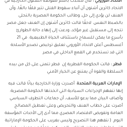
الاتحاد الأوروبي
:
قال متحدث باسم مفوضة الشئون الخارجية في
الاتحاد كاثرين آشتون أن أنباء سقوط القتلى تثير قلقًا بالغًا، وأن
العنف لن يؤدي إلى حل، وطالب الحكومة المصرية بالتحلى
بالضبط النفس. لاحقًا قالت كاثرين أشتون إن العنف جعل مصر
تتجه إلى مستقبل غير مؤكد، ودعت إلى إنهاء حالة الطوارئ
بأسرع ما يمكن للسماح باستئناف الحياة الطبيعية. في 21
أغسطس أعلن الاتحاد الأوروبي تعليق ترخيص تصدير الأسلحة
التي قد تستخدم في القمع الداخلي في مصر.
قطر :
قالت الحكومة القطرية إن
قطر تتمنى على كل من بيده
السلطة والقوة أن يمتنع عن الخيار الأمني
الإمارات العربية المتحدة
: أصدرت وزارة الخارجية بيانًا قالت فيه
إنها تتفهم الإجراءات السيادية التي اتخذتها الحكومة المصرية.
وأضاف البيان مما يدعو للأسف، أن جماعات التطرف السياسي
أصرت على خطاب العنف والتحريض وعلى تعطيل المصالح
العامة وتقويض الاقتصاد المصري مما أدى إلى الأحداث المؤسفة
اليوم. ( نتفهم هذا التصريح وليس بغريب على الحكومة الإماراتية