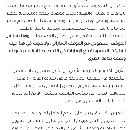
مؤكداً أن السعودية شعباً وحكومة تقف مع مصر ضد ما وصفه
بالإرهاب والضلال والفتنةوتحدث موضحا دعمه ومساندته لمصر
وشعبها ورفض أي تدخل في شئونها واستعداد بلاده لدعم مصر.
كما قام بارسال ثلاثة مستشفيات ميدانية كاملة الأطقم
والمعدات للمساعدة في علاج مصابي المصادمات.
وهنا يتماشى
الموقف السعودي مع الموقف الإماراتي، ولا عجب في هذا حيث
اشتركت السعودية مع الإمارات في التخطيط للانقلاب وتمويله
ودعمه بكافة الطرق
الأردن
: أكد وزير الخارجية الأردني، أن الأردن يقف إلى جانب مصر
الشقيقة في سعيها الجاد نحو فرض سيادة القانون وإعادة
الاستقرار لشعبها العريق وتحقيق إرادته في نبذ الإرهاب وكل
محاولات التدخل في شؤونه الداخلية. وتشكل الأردن أحد محاور
دعم الانقلاب العسكري في مصر
البحرين
: أكدت في بيان على الدعم الكامل لما ورد في تصريحات
خادم الحرمين الشريفين تجاه كل من يحاول المساس بشؤون
مصر الداخلية وحقها الشرعي في الدفاع عن المصالح الحيوية