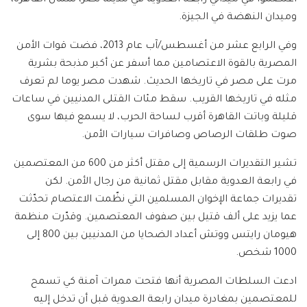
وميدان النهضة في الجيزة.
وفي الرابع عشر من أغسطس/آب عام 2013، فضت قوات الأمن
المصرية بالقوة الاعتصامين مما أسفر عن أكبر مذبحة بشرية
مرت على مصر في تاريخها الحديث. شهدت مصر يوما لم تعرف
مثله في تاريخها القريب. سقط مئات القتلى المدنيين في ساعات
قليلة وباتت القاهرة أقرب لساحة الحرب، لا يسمع فيها سوى
صوت طلقات الرصاص وصافرات سيارات الأمن.
تشير التقديرات الرسمية إلى مقتل أكثر من 600 من المعتصمين
في رابعة العدوية مقابل مقتل ثمانية من رجال الأمن. لكن
تقديرات جماعة الإخوان المسلمين التي نظّمت الاعتصام تحدّثت
عما يزيد على ألف قتيل بين صفوف المعتصمين. وقدّرت منظمة
هيومان رايتس ووتش أعداد الضحايا من المدنيين بين 800 إلى
1000 شخص.
ادعت السلطات المصرية أنها فتحت ممرات آمنة كي تسمح
للمعتصمين بمغادرة ميدان رابعة العدوية قبل أن تدخل إليه