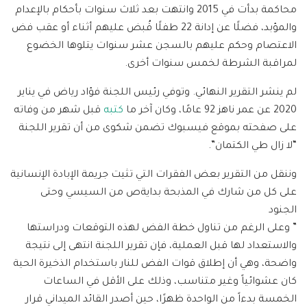
محاكمة بدأت في 2015 وانتهت بعد ثلاث سنوات بأحكام بالإعدام
والمؤبد، فضلًا عن إدانة 22 طفلًا قُبض عليهم أثناء أو عقب فض
الاعتصام وحكم عليهم بالسجن عشر سنوات يتلوها الخضوع
لمراقبة الشرطة لخمس سنوات أخرى.
لم ينشر التقرير النهائي. وتوفي رئيس اللجنة فؤاد رياض في يناير
2020 عن عمر ناهز 92 عامًا، وكان آخر ما
كتبه
قبل شهر من وفاته
على صفحته بموقع فيسبوك تضمن شكوى من أن تقرير اللجنة
“لا زال طي الكتمان”.
وننقل من التقرير بعض الفقرات التي تثيت جريمة الإبادة الإنسانية
على كل من شارك في المذبحة بدايةص من السيسي وحتى
الجنود
” وعلى الرغم من تناول خطة الفض لهذه التوقعات ودراستها
والاستعداد لها قبل العملية، فإن تقرير اللجنة انتهى إلى نتيجة
واضحة، وهي أن إطلاق قوات الفض للنار باستخدام الذخيرة الحية
كان عشوائياً وغير متناسب، وذلك على الأقل في الساعات
الخمسة بدءاً من الواحدة ظهرًا، حين أصدر القائد الميداني قرار