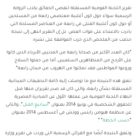
تقرير اللجنة القومية المستقلة لتقصي الحقائق يكذب الرواية
الرسمية سواء حول كون أغلبية معتصمي رابعة من المسلحين
أو حول كون أغلبية القتلى في رابعة من العناصر المسلحة التي
بادرت بالاعتداء على قوات الفض. بل إن التقرير انتهى إلى نتيجة
حذفت من الملخص الذي جرت الموافقة على نشره:
“كان العدد الأكبر من ضحايا رابعة من المدنيين الأبرياء الذين كانوا
على الأرجح من المتظاهرين السلميين، أما من حملوا السلاح
وروعوا المواطنين فقد تمكنوا من الهروب من ميدان رابعة”.
تتفق هذه النتيجة مع ما توصلت إليه كافة التحقيقات الميدانية
المستقلة بشأن رابعة، والتي كان قد صدر تقريران منها قبل
انتهاء اللجنة القومية من عملها: الأول عن المبادرة المصرية
للحقوق الشخصية في يونيو 2014 بعنوان “
أسابيع
القتل
“، والثاني
عن منظمة هيومن رايتس ووتش في أغسطس 2014 بعنوان
“
حسب
الخطة
” “.
وتتفق النتيجة أيضًا مع القرائن الرسمية التي وردت في تقرير وزارة