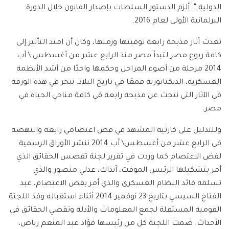
الدولية “. ألزم الدستور السلطات بإصدار القانون خلال الدورة
البرلمانية الأولى لعام 2016.
تعدت آثار مذبحة رابعة توقيتها وزمنها، وكان أن امتد التأثير إلى
كافة ربوع مصر لتبدأ مصر منذ الرابع عشر من أغسطس \ آب
2014 مرحلة من أصوء المراحل وحكمها واحدًا من أشد الأنظمة
العسكرية، الديكتاتورية قمعًا في تاريخ البلاد. نبحر في هذه الورقة
في الآثار التي نتجت عن مذبحة رابعة في كافة مناحي الحياة في
مصر.
وللتدليل على كارثية المشهد في فض اعتصامي رابعه والنهضة
في الرابع عشر من أغسطس\ آب 2014 ننشر الأوراق الرسمية
لفض الاعتصام كما وردت في تقرير لجنة تقصس الحقائق الذي
أمر بتشكيلها الرئيس الموقت، آنذاك، عدلي منصور والذي
تسلمه قائد النظام العسكري والذي أمر بفض الاعتصام، عبد
الفتاح السيسي بتاريخ 23 نوفمير 2014 أثناء استقباله وفد اللجنة
القومية المستقلة لجمع المعلومات والأدلة وتقصي الحقائق في
الأحداث. ضمت اللجنة كل من رئيسها فؤاد عبد المنعم رياض،