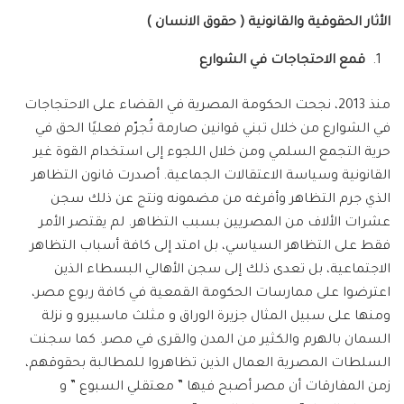
الأثار الحقوقية والقانونية ( حقوق الانسان )
قمع الاحتجاجات في الشوارع
منذ 2013، نجحت الحكومة المصرية في القضاء على الاحتجاجات
في الشوارع من خلال تبني قوانين صارمة تُجرّم فعليًا الحق في
حرية التجمع السلمي ومن خلال اللجوء إلى استخدام القوة غير
القانونية وسياسة الاعتقالات الجماعية. أصدرت قانون التظاهر
الذي جرم التظاهر وأفرغه من مضمونه ونتج عن ذلك سجن
عشرات الألاف من المصريين بسبب التظاهر. لم يقتصر الأمر
فقط على التظاهر السياسي، بل امتد إلى كافة أسباب التظاهر
الاجتماعية، بل تعدى ذلك إلى سجن الأهالي البسطاء الذين
اعترضوا على ممارسات الحكومة القمعية في كافة ربوع مصر،
ومنها على سبيل المثال جزيرة الوراق و مثلث ماسبيرو و نزلة
السمان بالهرم والكثير من المدن والقرى في مصر. كما سجنت
السلطات المصرية العمال الذين تظاهروا للمطالبة بحقوقهم،
زمن المفارقات أن مصر أصبح فيها ” معتقلي السبوع ” و