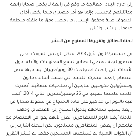
إلى خارج البلاد. معالجة ما وقع في رابعة لا يخص ضحايا رابعة
وعائلاتهم فحسب، وإنما هو أمر مصيري فيما يخص آفاق
الديموقراطية وحقوق الإنسان في مصر، وفق ما وثقته منظمة
هيومان رايتس واتش.
لجنة الحقائق وتقريرها الممنوع من النشر
في ديسمبر/كانون الأول 2013، شكل الرئيس المؤقت عدلي
منصور لجنة لتقصي الحقائق لجمع المعلومات والأدلة حول
الأحداث التي رافقت احتجاجات 30 يونيو/حزيران، بما فيها فض
اعتصام رابعة. افتقرت اللجنة، التي ضمت أساتذة قانون
ومسؤولين حكوميين سابقين أي صلاحيات قضائية. أصدرت
اللجنة ملخصا تنفيذيا في 26 نوفمبر/تشرين الثاني 2014، ألقت
فيه باللوم إلى حد كبير على قادة الاحتجاج في سقوط ضحايا في
رابعة بسبب سماحهم بدخول السلاح إلى الاعتصام. وجهت
اللجنة أيضا اللوم للمتظاهرين العزل لأنهم بقوا في الاعتصام مع
علمهم أن بعض المتظاهرين مسلحون. لكن اللجنة أشارت إلى
أن القوات الأمنية لم تستهدف المسلحين فقط. لم يُنشر التقرير