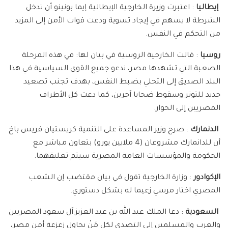
إيطاليا
: اعتبرت وزيرة الخارجية الإيطالية إيما بونينو أن تدخل
الشرطة لا يسهم في إيجاد تسوية ودعت قوات الأمن إلى المزيد
من التحكم في النفس.
روسيا
: قالت الخارجية الروسية في بيان لها: في هذه المرحلة
الصعبة التي تشهدها مصر، ندعو جميع القوى السياسية في هذا
البلد الصديق إلى التحلي بضبط النفس، بهدف تجنب تصعيد
جديد للتوتر وسقوط ضحايا آخرين، كما دعت كل الأطراف
المصريين إلى الحوار.
الدنمارك
: صرح وزير المساعدة على التنمية كريستيان فريس باخ
أن للدانمارك مشروعان (4 ملايين يورو) بتعاون مباشر مع
الحكومة والمؤسسات العامة المصرية سيتم تعليقهما.
الإكوادور
: وزارة الخارجية تقول في بيان مقتضب إن الشعب
المصري اختار مرسي زعيما له بشكل دستوري.
السعودية
: دعا الملك عبد الله بن عبد العزيز آل سعود المصريين
والعرب والمسلمين إلى التصدي لكل مَنْ يحاول زعزعة أمن مصر،