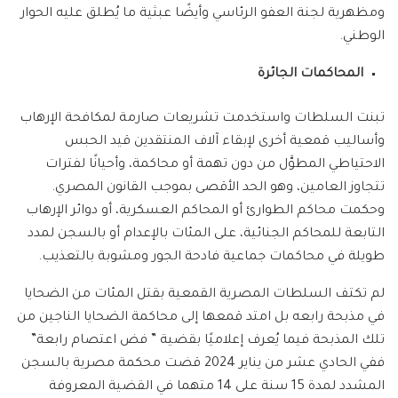
ومظهرية لجنة العفو الرئاسي وأيضًا عبثية ما يُطلق عليه الحوار
الوطني.
المحاكمات الجائرة
تبنت السلطات واستخدمت تشريعات صارمة لمكافحة الإرهاب
وأساليب قمعية أخرى لإبقاء آلاف المنتقدين قيد الحبس
الاحتياطي المطوَّل من دون تهمة أو محاكمة، وأحيانًا لفترات
تتجاوز العامين، وهو الحد الأقصى بموجب القانون المصري.
وحكمت محاكم الطوارئ أو المحاكم العسكرية، أو دوائر الإرهاب
التابعة للمحاكم الجنائية، على المئات بالإعدام أو بالسجن لمدد
طويلة في محاكمات جماعية فادحة الجور ومشوبة بالتعذيب.
لم تكتف السلطات المصرية القمعية بقتل المئات من الضحايا
في مذبحة رابعه بل امتد قمعها إلى محاكمة الضحايا الناجين من
تلك المذبحة فيما يُعرف إعلاميًا بقضية ” فض اعتصام رابعة”
ففي الحادي عشر من يناير 2024 قضت محكمة مصرية بالسجن
المشدد لمدة 15 سنة على 14 متهما في القضية المعروفة