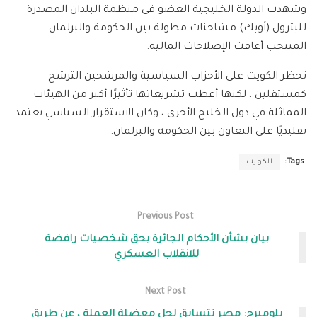
وشهدت الدولة الخليجية العضو في منظمة البلدان المصدرة
للبترول (أوبك) مشاحنات مطولة بين الحكومة والبرلمان
المنتخب أعاقت الإصلاحات المالية.
تحظر الكويت على الأحزاب السياسية والمرشحين الترشح
كمستقلين ، لكنها أعطت تشريعاتها تأثيرًا أكبر من الهيئات
المماثلة في دول الخليج الأخرى ، وكان الاستقرار السياسي يعتمد
تقليديًا على التعاون بين الحكومة والبرلمان.
Tags:
الكويت
Previous Post
بيان بشأن الأحكام الجائرة بحق شخصيات رافضة
للانقلاب العسكري
Next Post
بلومبرج: مصر تتسابق لحل معضلة العملة ، عن طريق