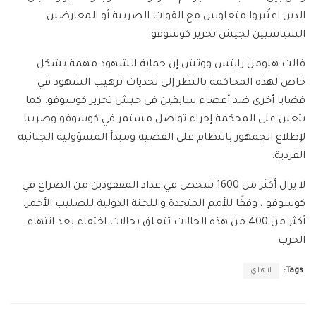
الذين اعتُبروا متعاونين مع القوات الصربية أو المعارضين
السياسيين لجيش تحرير كوسوفو.
قالت هيومن رايتس ووتش إن حماية الشهود مهمة بشكل
خاص لهذه المحاكمة بالنظر إلى تحديات ترهيب الشهود في
قضايا أخرى ضد أعضاء سابقين في جيش تحرير كوسوفو. كما
يتعين على المحكمة إجراء تواصل مستمر في كوسوفو وصربيا
لإطلاع الجمهور بانتظام على القضية ومبدأ المسؤولية الجنائية
الفردية.
لا يزال أكثر من 1600 شخص في عداد المفقودين من الصراع في
كوسوفو ، وفقًا للأمم المتحدة واللجنة الدولية للصليب الأحمر.
أكثر من 400 من هذه الحالات تتعلق بحالات اختفاء بعد انتهاء
الحرب
Tags:
لاهاي