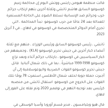
قالت منظمة هيومن رايتس ووتش اليوم إن محاكمة زعيم
كوسوفو السابق هاشم ثاتشي وثلاثة آخرين بتهم ارتكاب جرائم
حرب وجرائم ضد الإنسانية تسلط الضوء على الحاجة المستمرة
للعدالة بعد 24 عامًا من حرب كوسوفو. تبدأ المحاكمة ، التي
تجري أمام الدوائر المتخصصة في كوسوفو في لاهاي ، في 3 أبريل
2023.
ثاتشي ، رئيس كوسوفو السابق ورئيس الوزراء ، متهم مع ثلاثة
أعضاء كبار آخرين في جيش تحرير كوسوفو (KLA) ، وجميعهم من
كبار السياسيين في كوسوفو ، بارتكاب جرائم أثناء وبعد نزاع
كوسوفو 1998-1999 مباشرةً ، بما في ذلك شمال ألبانيا. قاتل
جيش تحرير كوسوفو القوات الصربية واليوغوسلافية إلى أن
أجبرت حملة جوية لحلف شمال الأطلسي استمرت 78 يومًا تلك
القوات على الخروج من كوسوفو. استقال ثاتشي من منصبه
كرئيس بعد توجيه التهم في نوفمبر 2020 وتم نقله على الفور إلى
لاهاي.
قال هيو ويليامسون ، مدير قسم أوروبا وآسيا الوسطى في