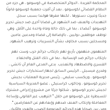
المحكمة الفريدة ، الدوائر المتخصصة في كوسوفو ، هي جزء من
النظام القضائي لكوسوفو ، بعد أن أقرت جمعية كوسوفو قانونًا
جديدًا وغيرت دستورها ، لكنها مقرها هولندا بسبب سجل
التهديدات والعنف ضد الشهود في قضايا أخرى ضد جيش تحرير
كوسوفو. أعضاء ، بما في ذلك حالة وفاة واحدة على الأقل. وهي
توظف موظفين دوليين ، بالإضافة إلى قضاة ومدعين عامين
ومسجلين بسبب مخاوف بشأن التسريبات وترهيب الشهود.
المتهمون متهمون بأربع تهم بارتكاب جرائم حرب وست تهم
بارتكاب جرائم ضد الإنسانية ، بما في ذلك القتل والاختفاء
القسري والاضطهاد والتعذيب. يدعي المدعي العام أن ثاتشي ،
وقدري فيسيلي ، الرئيس السابق لجهاز استخبارات جيش تحرير
كوسوفو ، وريكسب سليمي ، رئيس مديرية العمليات بجيش
تحرير كوسوفو ، وجاكوب كراسنيكي ، عضو المديرية السياسية
لجيش تحرير كوسوفو ، شكلوا جزءًا من مشروع إجرامي مشترك
للسيطرة على كوسوفو من خلال ” الترهيب غير القانوني وإساءة
المعاملة وارتكاب العنف ضدهم وإبعادهم عن المعارضين “.
ومن بين ضحايا هذه الجرائم المزعومة الصرب والغجر والألبان