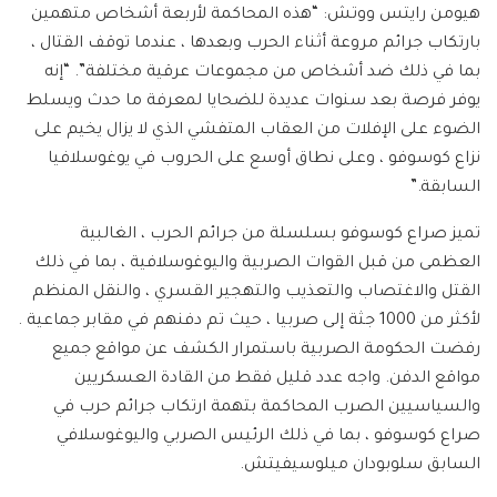
هيومن رايتس ووتش: “هذه المحاكمة لأربعة أشخاص متهمين
بارتكاب جرائم مروعة أثناء الحرب وبعدها ، عندما توقف القتال ،
بما في ذلك ضد أشخاص من مجموعات عرقية مختلفة”. “إنه
يوفر فرصة بعد سنوات عديدة للضحايا لمعرفة ما حدث ويسلط
الضوء على الإفلات من العقاب المتفشي الذي لا يزال يخيم على
نزاع كوسوفو ، وعلى نطاق أوسع على الحروب في يوغوسلافيا
السابقة.”
تميز صراع كوسوفو بسلسلة من جرائم الحرب ، الغالبية
العظمى من قبل القوات الصربية واليوغوسلافية ، بما في ذلك
القتل والاغتصاب والتعذيب والتهجير القسري ، والنقل المنظم
لأكثر من 1000 جثة إلى صربيا ، حيث تم دفنهم في مقابر جماعية .
رفضت الحكومة الصربية باستمرار الكشف عن مواقع جميع
مواقع الدفن. واجه عدد قليل فقط من القادة العسكريين
والسياسيين الصرب المحاكمة بتهمة ارتكاب جرائم حرب في
صراع كوسوفو ، بما في ذلك الرئيس الصربي واليوغوسلافي
السابق سلوبودان ميلوسيفيتش.