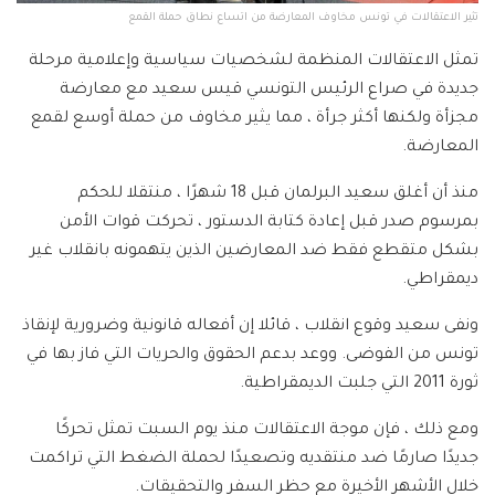
تثير الاعتقالات في تونس مخاوف المعارضة من اتساع نطاق حملة القمع
تمثل الاعتقالات المنظمة لشخصيات سياسية وإعلامية مرحلة
جديدة في صراع الرئيس التونسي قيس سعيد مع معارضة
مجزأة ولكنها أكثر جرأة ، مما يثير مخاوف من حملة أوسع لقمع
المعارضة.
منذ أن أغلق سعيد البرلمان قبل 18 شهرًا ، منتقلا للحكم
بمرسوم صدر قبل إعادة كتابة الدستور ، تحركت قوات الأمن
بشكل متقطع فقط ضد المعارضين الذين يتهمونه بانقلاب غير
ديمقراطي.
ونفى سعيد وقوع انقلاب ، قائلا إن أفعاله قانونية وضرورية لإنقاذ
تونس من الفوضى. ووعد بدعم الحقوق والحريات التي فاز بها في
ثورة 2011 التي جلبت الديمقراطية.
ومع ذلك ، فإن موجة الاعتقالات منذ يوم السبت تمثل تحركًا
جديدًا صارمًا ضد منتقديه وتصعيدًا لحملة الضغط التي تراكمت
خلال الأشهر الأخيرة مع حظر السفر والتحقيقات.