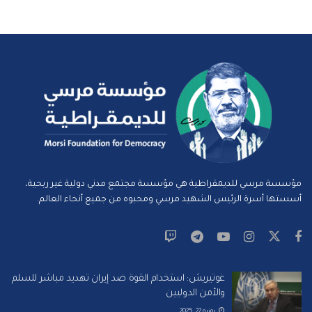
مؤسسة مرسي للديمقراطية هي مؤسسة مجتمع مدني دولية غير ربحية،
أسستها أسرة الرئيس الشهيد مرسي ومحبوه من جميع أنحاء العالم.
غوتيريش: استخدام القوة ضد إيران تهديد مباشر للسلم
والأمن الدوليين
يونيو 22, 2025