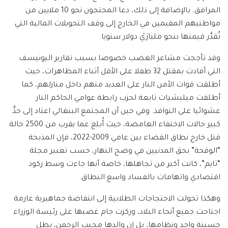
المرافق. بالإضافة إلى ذلك، دعا المحتجون نحو 10 ملايين من
مواطنيهم المقيمين في الخارج إلى وقف التحويلات المالية التي
تُقدَّر قيمتها بنحو مليارَيْ دولار سنويا.
وقد تأججت مشاعر الغضب خصوصا بسبب تقارير اليونيسف
التي أفادت بمقتل 32 طفلا على الأقل أثناء المظاهرات، حيث
أطلقت قوات الأمن النار على العديد منهم داخل منازلهم، كما
أطلقت ميليشيات تابعة لحزب رابطة عوامي الحاكم النار
عشوائيا على النوافذ. وفي حين أن المجتمع البنغالي اعتاد إلى حدٍّ
كبير حالات الاختفاء الغامضة، حيث أُبلغ عما يقرب من 2500 حالة
قتل خارج نطاق القضاء بين عامي 2009-2022، فإن المذبحة
“الوقحة” بحق المدنيين في وضح النهار، حسب تعبير مجلة
“تايم”، كانت أكبر من تجاهلها، خاصة أنها جاءت وسط ركود
اقتصادي واتهامات بالفساد واسع النطاق.
وهكذا تحولت الاحتجاجات الطلابية إلى انتفاضة جماهيرية عارمة
اجتاحت جميع أنحاء البلاد، وركزت جام غضبها على رئيسة الوزراء
حسينة واجد ونظامها، بل إن والدها مجيب الرحمن، بطل