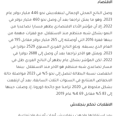
الاقتصاد
وصل الناتج المحلي الإجمالي لبنغلاديش نحو 446 مليار دولار عام
2023، وهو ما يمثل تراجعا بعد أن وصل نحو 460 مليار دولار في
2022، إلا أن مؤشر الأداء الاقتصادي يظهر مسارا تصاعديا من
النمو بشكل شبه منتظم منذ الاستقلال، مع قفزات مهمة من
بينها قفزة 2016 التي أوصلته إلى 265 مليار دولار مقابل 195 في
العام الذي يسبقه. وبلغ الناتج الفردي السنوي 2529 دولارا في
2023، ويمثل هو الآخر تراجعا بعد أن وصل إلى 2688 دولارا في
2022، لكن المؤشر بشكل عام يظهر أن الناتج الفردي ظل في
مسار تصاعدي شبه منتظم هو الآخر منذ الاستقلال. بينما
انخفضت نسبة البطالة لتصل إلى نحو 5% في 2023 مواصلة حالة
الانخفاض المتتابع في السنوات الثلاث السابقة، بعد أن ارتفعت
بشكل ملحوظ في 2020 تزامنا مع جائحة كورونا، إذ وصلت حينها
إلى 5.83% مقابل 4.69% عام 2019.
الانقلابات تحكم بنجلادش
بعد استقلالها واجهت بنغلاديش أزمات أمنية واجتماعية