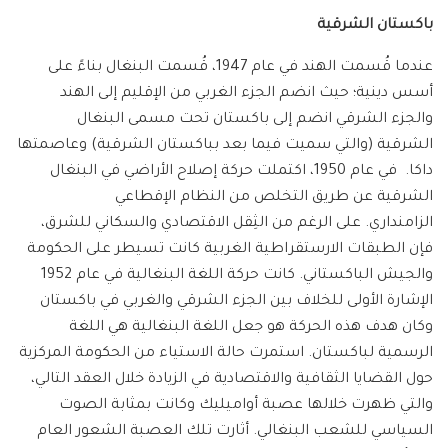
باكستان الشرقية
عندما قُسمت الهند في عام 1947، قُسمت البنغال بناءً على
أسس دينية؛ حيث انضم الجزء الغربي من الإقليم إلى الهند
والجزء الشرقي انضم إلى باكستان تحت مسمى البنغال
الشرقية (والتي سميت فيما بعد بباكستان الشرقية) وعاصمتها
داكا. في عام 1950، اكتملت حركة إصلاح الأراضي في البنغال
الشرقية عن طريق التخلص من النظام الإقطاعي
الزامنداري. على الرغم من الثِقل الاقتصادي والسكاني للشرق،
فإن الطبقات الارستقراطية الغربية كانت تسيطر على الحكومة
والجيش الباكستاني. كانت حركة اللغة البنغالية في عام 1952
الإشارة الأولى للخلاف بين الجزء الشرقي والغربي في باكستان
وكان هدف هذه الحركة هو جعل اللغة البنغالية هي اللغة
الرسمية لباكستان. استمرت حالة الاستياء من الحكومة المركزية
حول القضايا الثقافية والاقتصادية في الزيادة خلال العقد التالي،
والتي ظهرت خلالها عصبة أواميليك وكانت بمثابة الصوت
السياسي للشعب البنغالي. أثارت تلك العصبة الشعور العام