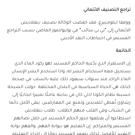
تراجع التصنيف الائتماني
ووفقا لبلومبيرغ، فقد خفضت الوكالة تصنيف بنغلاديش
الائتماني إلى “بي بي سالب” في يوليو/تموز الماضي بسبب التراجع
المستمر في احتياطات النقد الأجنبي.
الخاتمة
إن الاستقرار الذي يدّعيه الحاكم المستبد لهو ركود الماء الذي
يستحيل معه استخدام البشر له، واذا استخدم البشر الإنسان
الماء الراكد منذ سنوات سيعود ذلك عليه بالسلب في صحته.
كذلك هي الحياة السياسية في البلدان المختلفة. حولت الشيخة
حسيبة نظام الكوتا اذلي كان في بدايته عاملًا تمييزا ايجابيًا إلى
رشاوى تُعطي للمديدين وتمنع عن المعارضين. يبقى الأمل دائما
في الشباب وفي القلب منهم الطلاب. طلاب بنغلادش
استطاعوا أن يقتلعوا جذور الحكم المستبد من خلال نضالهم
المستمر والمتراكم. إن التعليم هو ببوابة الفهم، والفهم بوابة
التغيير للأفضل لذلك يتعمد المستبد دومًا إلى إخراج التعليلم