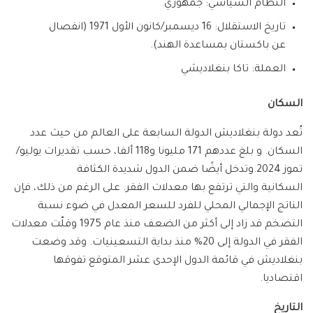
النظام السياسي: جمهوري
تاريخ الاستقلال: 16 ديسمبر/كانون الأول 1971 (انفصال
عن باكستان بمساعدة الهند).
العملة: تاكا بنغلاديشي
السكان
تُعد دولة بنغلاديش الدولة السابعة على العالم من حيث عدد
السكان. و بلغ عددهم 171 مليونا و118 ألفا، حسب تقديرات يوليو/
تموز 2024.وتدخل أيضًا ضمن الدول شديدة الكثافة
السكانية والتي ترتفع بها معدلات الفقر. على الرغم من ذلك، فإن
الناتج الإجمالي المحلي للفرد للسعر المعدل في ضوء نسبة
التضخم قد زاد إلى أكثر من الضعف منذ عام 1975 وقلّت معدلات
الفقر في الدولة إلى 20% منذ بداية التسعينيات. وقد وضعت
بنغلاديش في قائمة الدول الإحدى عشر المتوقع تفوقها
اقتصاديا.
التاريخ