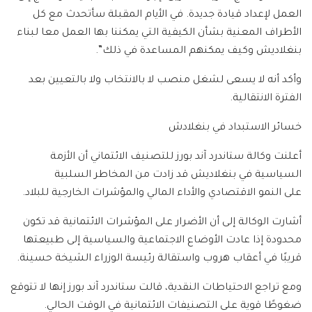
العمل لإعداد قيادة جديدة. في الأيام المقبلة سأتحدث مع كل
الأطراف المعنية بشأن الكيفية التي يمكننا بها العمل معا لبناء
بنغلاديش وكيف يمكنهم المساعدة في ذلك”.
وأكد أنه لا يسعى لشغل منصب لا بالانتخاب ولا بالتعيين بعد
الفترة الانتقالية.
خسائر الاستبداد في بنغلادش
أعلنت وكالة ستاندرد آند بورز للتصنيف الائتماني أن الأزمة
السياسية في بنغلاديش قد زادت من المخاطر السلبية
على النمو الاقتصادي والأداء المالي والمؤشرات الخارجية للبلاد.
أشارت الوكالة إلى أن الأضرار على المؤشرات الائتمانية قد تكون
محدودة إذا عادت الأوضاع الاجتماعية والسياسية إلى طبيعتها
قريبًا في أعقاب هروب واستقالة رئيسة الوزراء الشيخة حسينة.
ومع تراجع الاحتياطات النقدية، قالت ستاندرد آند بورز إنها لا تتوقع
ضغوطًا قوية على التصنيفات الائتمانية في الوقت الحالي.