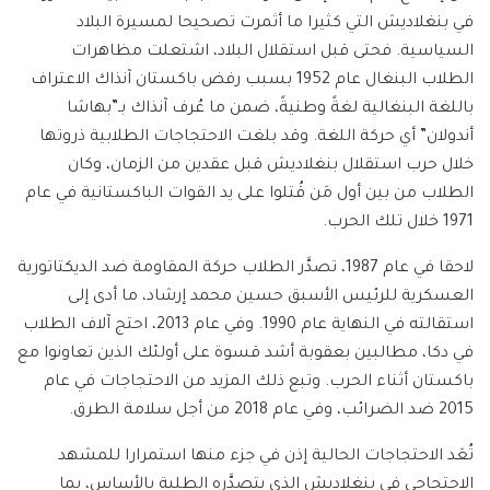
في بنغلاديش التي كثيرا ما أثمرت تصحيحا لمسيرة البلاد
السياسية. فحتى قبل استقلال البلاد، اشتعلت مظاهرات
الطلاب البنغال عام 1952 بسبب رفض باكستان آنذاك الاعتراف
باللغة البنغالية لغةً وطنيةً، ضمن ما عُرف آنذاك بـ”بهاشا
أندولان” أي حركة اللغة. وقد بلغت الاحتجاجات الطلابية ذروتها
خلال حرب استقلال بنغلاديش قبل عقدين من الزمان، وكان
الطلاب من بين أول مَن قُتلوا على يد القوات الباكستانية في عام
1971 خلال تلك الحرب.
لاحقا في عام 1987، تصدَّر الطلاب حركة المقاومة ضد الديكتاتورية
العسكرية للرئيس الأسبق حسين محمد إرشاد، ما أدى إلى
استقالته في النهاية عام 1990. وفي عام 2013، احتج آلاف الطلاب
في دكا، مطالبين بعقوبة أشد قسوة على أولئك الذين تعاونوا مع
باكستان أثناء الحرب. وتبع ذلك المزيد من الاحتجاجات في عام
2015 ضد الضرائب، وفي عام 2018 من أجل سلامة الطرق.
تُعَد الاحتجاجات الحالية إذن في جزء منها استمرارا للمشهد
الاحتجاجي في بنغلاديش الذي يتصدَّره الطلبة بالأساس، بما