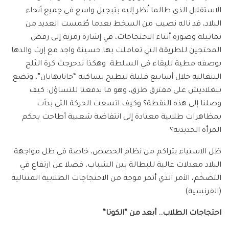
الاستقلال الذي طالما نُظر إليه بتبجيل واسع في جميع أنحاء
البلاد، قد ناله نصيب من السخط بعدما طُمست العديد من
تماثيله وصوره أثناء الاحتجاجات، في إشارة رمزية إلى رفض
المحتجين للطريقة التي تعاملت بها حسينة واجد مع إرث والدها
بوصفه مطية للبقاء في السلطة. وهكذا تدحرجت كرة الثلج
البنغالية خلال أسابيع قليلة لتطيح بساكنة “جانابهابان”، وتضع
بنغلاديش على مفترق طرق، وهو ما يدفعنا للتساؤل: كيف
وصلنا إلى هذه النقطة؟ وكيف اتسعت الحركة التي بدأت
بمظاهرات طلابية معتادة إلى انتفاضة شعبية أطاحت بحكم
المرأة الحديدية؟
ظل الاستياء يتراكم من نظام الحصص، خاصة في ظل مواجهة
البلاد معدلات عالية للبطالة بين الشباب، فضلا عن ارتفاع في
التضخم، الأمر الذي أثمر موجة من الاحتجاجات الطلابية المتتالية
(الفرنسية)
احتجاجات الطلاب.. أبعد من “الكوتا
“