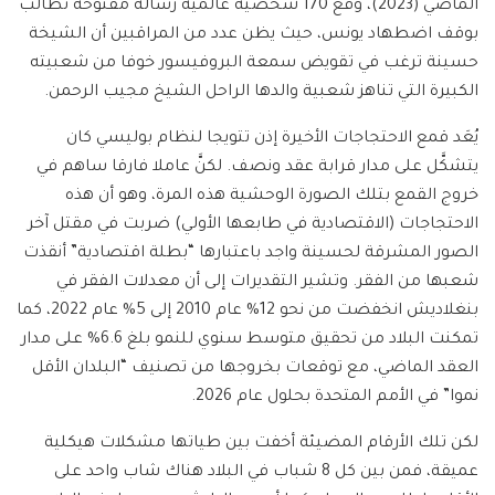
الماضي (2023)، وقَّع 170 شخصية عالمية رسالة مفتوحة تطالب
بوقف اضطهاد يونس، حيث يظن عدد من المراقبين أن الشيخة
حسينة ترغب في تقويض سمعة البروفيسور خوفا من شعبيته
الكبيرة التي تناهز شعبية والدها الراحل الشيخ مجيب الرحمن.
يُعَد قمع الاحتجاجات الأخيرة إذن تتويجا لنظام بوليسي كان
يتشكَّل على مدار قرابة عقد ونصف. لكنَّ عاملا فارقا ساهم في
خروج القمع بتلك الصورة الوحشية هذه المرة، وهو أن هذه
الاحتجاجات (الاقتصادية في طابعها الأولي) ضربت في مقتل آخر
الصور المشرقة لحسينة واجد باعتبارها “بطلة اقتصادية” أنقذت
شعبها من الفقر. وتشير التقديرات إلى أن معدلات الفقر في
بنغلاديش انخفضت من نحو 12% عام 2010 إلى 5% عام 2022، كما
تمكنت البلاد من تحقيق متوسط سنوي للنمو بلغ 6.6% على مدار
العقد الماضي، مع توقعات بخروجها من تصنيف “البلدان الأقل
نموا” في الأمم المتحدة بحلول عام 2026.
لكن تلك الأرقام المضيئة أخفت بين طياتها مشكلات هيكلية
عميقة، فمن بين كل 8 شباب في البلاد هناك شاب واحد على