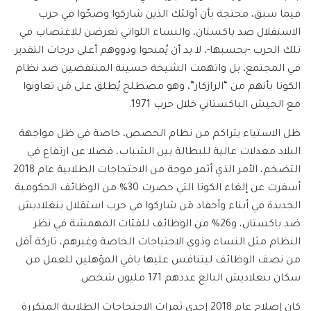
فيما سبق، محتجة بأن أولئك الذين شاركوا وضحّوا في حرب
الاستقلال ضد باكستان، والنساء اللواتي تعرضن للاغتصاب في
تلك الحرب -بحسبها-، لا بد أن يُمنحوا وذووهم أعلى درجات التقدير
في المجتمع، بل واتهمت الشيخة حسينة المنتفضين ضد نظام
الكوتا بأنهم من “الرازكار”، وهو مصطلح يُطلق على مَن تعاونوا
مع الجيش الباكستاني خلال حرب 1971.
ظل الاستياء يتراكم من نظام الحصص، خاصة في ظل مواجهة
البلاد معدلات عالية للبطالة بين الشباب، فضلا عن ارتفاع في
التضخم، الأمر الذي أثمر موجة من الاحتجاجات الطلابية عام 2018
أسفرت عن إلغاء الكوتا التي حصرت 30% من الوظائف الحكومية
الجديدة في أبناء وأحفاد مَن شاركوا في حرب استقلال بنغلاديش
ضد باكستان، و26% من الوظائف للفئات المهمشة في نظر
النظام مثل النساء وذوي الاحتياجات الخاصة وغيرهم، تاركة أقل
من نصف الوظائف ليتنافس عليها باقي المؤهلين للعمل من
سكان بنغلاديش البالغ عددهم 171 مليون شخص.
كان إصلاح عام 2018 إحدى ثمرات الاحتجاجات الطلابية المتكررة