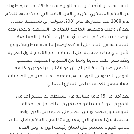
البنغالية، حين انتُخبت رئيسة للوزراء سنة 1996، بعد فترة طويلة
من الحكم العسكري، لكن في المرة الثانية التي عادت فيها للحكم
عام 2008 بعد خسارتها عام 2001، تحولت إلى شخصية جديدة،
بعد أن وجدت وصفتها الخاصة للبقاء في السلطة. وتكمن هذه
الوصفة ببساطة في تصوير أي شكل من أشكال المعارضة
السياسية في البلاد على أنه “معارضة إسلامية متطرفة”، وهو
الأمر الذي ساعد حسينة على اكتساب دعم الهند والدول الغربية.
ويُعَد دعم الهند تحديدا واحدا من الأسباب العميقة للغضب
الشعبي ضد رئيسة الوزراء، لأن موالاة ناريندرا مودي ونظامه
القومي الهندوسي الذي اشتهر بقمعه للمسلمين في الهند بات
عاملا محفزا للغضب داخل الشارع البنغالي.
بعد أكثر من 15 عاما متتالية في السلطة، لم يسلم أحد من
القمع في دولة حسينة واجد، بمَن في ذلك رجل في مكانة
البروفيسور محمد يونس الحائز على جائزة نوبل، الذي يواجه
سلسلة من القضايا التي يقف وراءها الحزب الحاكم داخل البلاد،
بجانب هجوم مستمر على لسان رئيسة الوزراء. وفي العام