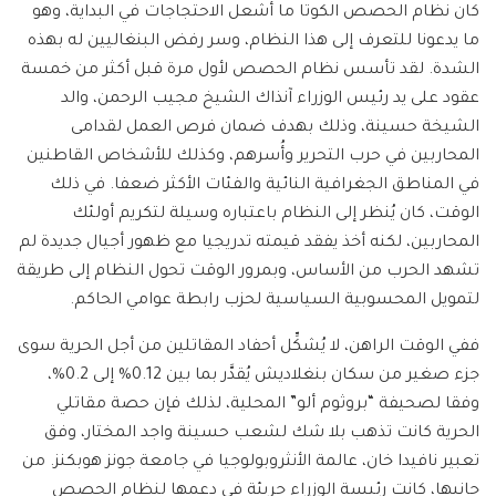
كان نظام الحصص الكوتا ما أشعل الاحتجاجات في البداية، وهو
ما يدعونا للتعرف إلى هذا النظام، وسر رفض البنغاليين له بهذه
الشدة. لقد تأسس نظام الحصص لأول مرة قبل أكثر من خمسة
عقود على يد رئيس الوزراء آنذاك الشيخ مجيب الرحمن، والد
الشيخة حسينة، وذلك بهدف ضمان فرص العمل لقدامى
المحاربين في حرب التحرير وأُسرهم، وكذلك للأشخاص القاطنين
في المناطق الجغرافية النائية والفئات الأكثر ضعفا. في ذلك
الوقت، كان يُنظر إلى النظام باعتباره وسيلة لتكريم أولئك
المحاربين، لكنه أخذ يفقد قيمته تدريجيا مع ظهور أجيال جديدة لم
تشهد الحرب من الأساس، وبمرور الوقت تحول النظام إلى طريقة
لتمويل المحسوبية السياسية لحزب رابطة عوامي الحاكم.
ففي الوقت الراهن، لا يُشكِّل أحفاد المقاتلين من أجل الحرية سوى
جزء صغير من سكان بنغلاديش يُقدَّر بما بين 0.12% إلى 0.2%،
وفقا لصحيفة “بروثوم ألو” المحلية، لذلك فإن حصة مقاتلي
الحرية كانت تذهب بلا شك لشعب حسينة واجد المختار، وفق
تعبير نافيدا خان، عالمة الأنثروبولوجيا في جامعة جونز هوبكنز. من
جانبها، كانت رئيسة الوزراء جريئة في دعمها لنظام الحصص