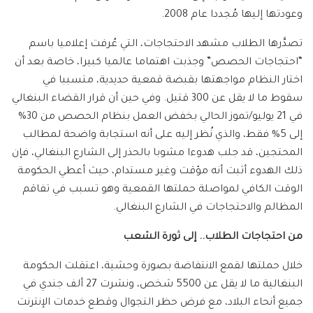
وعودتها إليها مُجددا عام 2008.
تصدَّرها الطلاب مشهد الاحتجاجات، التي عُرفت إعلاميا باسم
“احتجاجات الحصص” وجذبت اهتماما عالميا كبيرا، خاصة بعد أن
اختار النظام مواجهتها بقبضة قمعية حديدية، متسببا في
سقوط ما لا يقل عن 300 قتيل. وفي حين أن قرار القضاء البنغالي
في 21 يوليو/تموز الحالي بخفض العمل بنظام الحصص من 30%
إلى 5% فقط، والذي نُظر إليه على أنه استجابة واضحة لمطالب
المحتجين، قد جلب هدوءا مشوبا بالحذر إلى الشارع البنغالي، فإن
ذلك الهدوء أثبت أنه مؤقت وغير مستدام، حيث أعطي الحكومة
الوقت الكافي لمواصلة حملتها القمعية وهو تسبب في تفاقم
المظالم والاحتجاجات في الشارع البنغالي.
من احتجاجات الطلاب.. إلى ثورة الشعب
خلال حملتها لقمع الانتفاضة بصورة وحشية، اعتقلت الحكومة
البنغالية ما لا يقل عن 5500 شخص، ونشرت 27 ألف جندي في
جميع أنحاء البلاد، مع فرض حظر التجوال وقطع خدمات الإنترنت