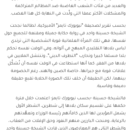
والعديد من فئات الشعب الغاضبة ضد المظالم المتراكمة
والمشكلات الأكثر عمقا التي ولَّدت في النهاية كل هذا الغضب.
بحسب تقرير لصحيفة “نيويورك تايمز” الأميركية، لطالما نجحت
الشيخة حسينة واجد في رواية حكاية جميلة ومقنعة للجميع حول
نفسها، فهي تلك المرأة العلمانية قوية الشخصية التي ترتدي
لباس بلادها التقليدي المبهج في ألوانه، وفي الوقت نفسه تحكم
بلدا مسلما كبيرا وتحارب “التطرف الديني”، وتنتشل الملايين في
بلادها من الفقر، كما أنها استطاعت في الوقت نفسه أن تُشكِّل
علاقات قوية مع جيرانها، خاصة الصين والهند، رغم الخصومة
بينهما، لكن الحقيقة أن خلف تلك الصورة الخلابة تقبع حقيقة
دميمة وقاسية.
فالشيخة حسينة -بحسب نيويورك تايمز- اعتمدت خلال فترة
حكمها على تقسيم سكان بلادها إلى شطرين، الشطر الأول
يشمل المؤيدين لها الذين كافأتهم رئيسة الوزراء وتعهَّدتهم
بالرعاية، ومنحت البارزين منهم النفوذ وحق الإفلات من العقاب،
والشطر الثاني هم المعارضون الذين قادت الشيخة حسينة واجد