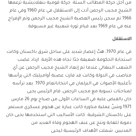
من أجل حركة المطالب الستة: حركة قومية بنغلاديشية تزعمها
الشيخ مجيب الرحمن أدت إلى الاستقلال في عام 1960 وفي عام
1966 تم سجن رئيس العصبة الشيخ مجيب الرحمن وتم الإفراج
عنه في عام 1969 بعد قيام ثورة شعبية غير مسبوقة.
الاستقلال
في عام 1970، هبَّ إعصار شديد على ساحل شرق باكستان وكانت
استجابة الحكومة ضعيفة جدًا تجاه هذه الأزمة. ازداد غضب
الشعب البنغالي عندما تم إبعاد الشيخ مجيب الرحمن عن أي
مناصب في الدولة وكانت قد فازت عصبة أواميليك التي يرأسها
بأغلبية الأصوات في البرلمان في انتخاباتعام 1970. بعد ترأسه
لمباحثات تسوية مع مجيب الرحمن، قام الرئيس يحيى
خان بالقبض عليه في الساعات الأولى من صباح يوم 26 مارس
1971 وشنّ عملية مناورة كانت عبارة عن هجوم عسكري مستمر
على باكستان الشرقية. كانت الأساليب التي استخدمها يحيى خان
دموية للغاية ونتج عن عنف الهجوم وفاة العديد من
المدنيين. شملت الأهداف الرئيسية ليحيى