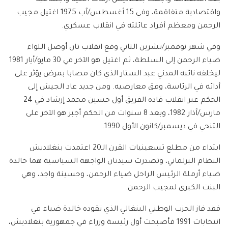
واقتصادية متفاقمة، وفي 15 أغسطس/آب 1975 اغتيل مجيب
الرحمن ومعظم أفراد عائلته في انقلاب عسكري.
وفي شهر نوفمبر/تشرين الثاني وقع انقلاب ثان أوصل اللواء
ضياء الرحمن إلى السلطة، ثم اغتيل هو الآخر في 30 مايو/أيار 1981
ليخلفه نائبه المدني عبد الستار الذي كان مصابا بمرض يؤثر على
أدائه في الرئاسة، وفق معارضيه. ومن جديد عاد الجيش إلى
الحكم عبر انقلاب قاده الفريق أول حسين محمد إرشاد في 24
مارس/آذار 1982، وبعد 8 سنوات من الحكم أجبر هو الآخر على
التنحي في ديسمبر/كانون الأول 1990.
ابتداء من مطلع تسعينيات القرن الـ20 اعتمدت بنغلاديش
النظام البرلماني، وتصدرت سيدتان الواجهة السياسية هما خالدة
ضياء أرملة الرئيس الراحل ضياء الرحمن، وحسينة واجد، وهي
البنت الكبرى لمجيب الرحمن.
فقد فاز الحزب الوطني البنغالي الذي تقوده خالدة ضياء في
انتخابات 1991 فأصبحت أول رئيسة وزراء في جمهورية بنغلاديش،