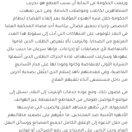
وزعمت الحكومة في البداية أن سبب القطع هو تخريب
المتظاهرين لكابلات وموصلات الخدمة. وفي حين تعهدت
الحكومة خلال فترة الهدوء المؤقتة بعد إلغاء القضاء لنظام
الحصص بإجراء تحقيق قضائي برئاسة أحد قضاة المحكمة العليا
في البلاد للوقوف على الانتهاكات التي أدت إلى سقوط هذا العدد
المرتفع من الضحايا، والتزمت بألا يتعرض الطلاب الذين قاموا
بالانتفاضة لأي مضايقات أو إجراءات، فإنها سرعان ما حنثت بكل
عهودها وسارعت لاستهداف قادة الحراك الطلابي الذين أشعلوا
الشرارة الأولى للانتفاضة وكانوا وقودا لها على مدار الأسابيع
الماضية، وفي مقدمتهم ناهد إسلام الذي اعتُقل بصحبة آخرين
من داخل مستشفى أثناء تلقيهم العلاج.
في غضون ذلك، ومع عودة خدمات الإنترنت إلى البلاد، تسلل إلى
مواقع التواصل طوفان من المقاطع الملتقطة عبر الهواتف
المحمولة، التي تُظهر مشاهد القتل والضرب التي مارستها
الأجهزة الأمنية ضد المحتجين، ما حفَّزهم على تصعيد مطالبهم
من خلال الدعوة إلى الإغلاق الكامل لجميع المصانع ووسائل النقل
العام وحث الناس على الامتناع عن دفع الضرائب أو فواتير