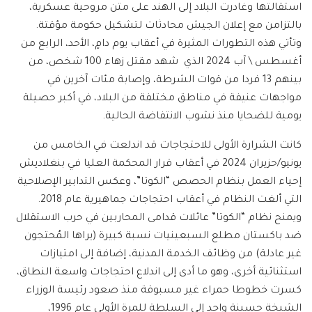
استقالتها وغادرت البلاد إلى الهند على متن مروحية عسكرية،
بالتزامن مع إعلان الجيش محادثات لتشكيل حكومة مؤقتة.
وتأتي هذه التطورات المثيرة في أعقاب يوم دامٍ، الأحد، الرابع من
أغسطس \ آب 2024 الذي شهد مقتل زهاء 100 شخص، من
بينهم 13 فردا من قوات الشرطة، وإصابة مئات آخرين في
مواجهات عنيفة في مناطق مختلفة من البلاد، في أكبر حصيلة
يومية للضحايا منذ نشوب الانتفاضة الحالية.
كانت الشرارة الأولى للاحتجاجات قد اندلعت في الخامس من
يونيو/حزيران 2024 في أعقاب قرار المحكمة العليا في بنغلاديش
إحياء العمل بنظام الحصص “الكوتا”، وعكس التدابير الإصلاحية
التي ألغت النظام في أعقاب احتجاجات جماهيرية عام 2018.
ويمنح نظام “الكوتا” عائلات قدامى المحاربين في حرب الاستقلال
ضد باكستان مطلع السبعينيات نسبة كبيرة (يراها المُحتجون
غير عادلة) من وظائف الخدمة المدنية، إضافة إلى امتيازات
استثنائية أخرى، وهو ما أدى إلى اندلاع احتجاجات واسعة النطاق،
كسرت خطوطا حمراء غير مسبوقة منذ صعود رئيسة الوزراء
الشيخة حسينة واجد إلى السلطة للمرة الأولى عام 1996،