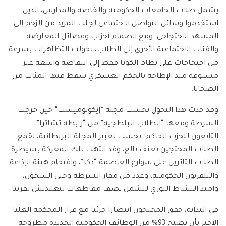
يشمل طلاب الجامعات الحكومية والخاصة والمدارس، الذين
استخدموا وسائل التواصل الاجتماعي لجلب المزيد من الزخم إلى
المشهد الاحتجاجي. ومع انضمام أحزاب وفصائل المعارضة
والفئات الاجتماعية الأخرى إلى الطلاب، تحولت التظاهرات بسرعة
من احتجاجات على نظام الكوتا فقط إلى انتفاضة واسعة غير
مسبوقة منذ الإطاحة بالحكم العسكري سقط فيها المئات من
الضحايا.
وقد حدث هذا التحول بحسب مجلة “إيكونوميست” حين خرجت
الشرطة ومعها “الطلاب البلطجية” من “رابطة تشاترا”،
التابعون للحزب الحاكم، بحسب تعبير المجلة البريطانية، لقمع
الطلاب المحتجين بعنف بالغ، وقد انتهت تلك المعركة بسيطرة
الطلاب الثائرين على شوارع العاصمة “دكا”، واقتحام هيئة الإذاعة
والتلفزيون الحكومية، وعدد من مقار الشرطة وحتى السجون،
وامتد النشاط الثوري ليشمل نصف مقاطعات بنغلاديش تقريبا.
في البداية، حقق المحتجون انتصارا جزئيا مع قرار المحكمة العليا
الأخير بأن تصبح 93% من الوظائف الحكومية الجديدة مطروحة