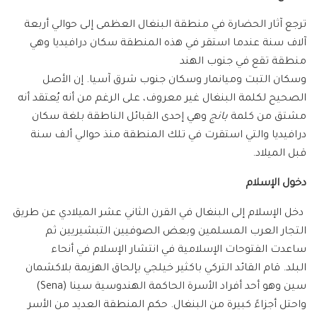
ترجع آثار الحضارة في منطقة البنغال العظمى إلى حوالي أربعة
آلاف سنة عندما استقر في هذه المنطقة سكان درافيديا وهي
منطقة تقع في جنوب الهند
وسكان التبت وميانمار وسكان جنوب شرق آسيا. إن الأصل
الصحيح لكلمة البنغال غير معروف، على الرغم من أنه يُعتقد أنه
مشتق من كلمة
بانج
وهي إحدى القبائل الناطقة بلغة سكان
درافيديا والتي استقرت في تلك المنطقة منذ حوالي ألف سنة
قبل الميلاد.
دخول الإسلام
دخل الإسلام إلى البنغال في القرن الثاني عشر الميلادي عن طريق
التجار العرب المسلمين وبعض الصوفيين التبشيريين ثم
ساعدت الفتوحات الإسلامية في انتشار الإسلام في أنحاء
البلد. قام القائد التركي باكثير خيلجي بإلحاق الهزيمة بلاكشمان
سين وهو أحد أفراد الأسرة الحاكمة الهندوسية سينا (Sena)
واحتل أجزاءً كبيرة من البنغال. حكم المنطقة العديد من الأسر