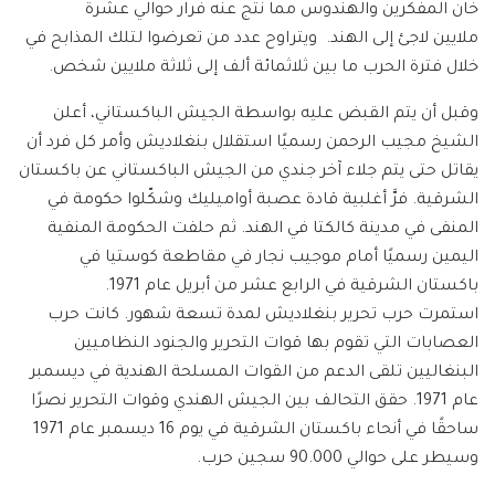
خان المفكرين والهندوس مما نتج عنه فرار حوالي عشرة
ملايين لاجئ إلى الهند. ويتراوح عدد من تعرضوا لتلك المذابح في
خلال فترة الحرب ما بين ثلاثمائة ألف إلى ثلاثة ملايين شخص.
وقبل أن يتم القبض عليه بواسطة الجيش الباكستاني، أعلن
الشيخ مجيب الرحمن رسميًا استقلال بنغلاديش وأمر كل فرد أن
يقاتل حتى يتم جلاء آخر جندي من الجيش الباكستاني عن باكستان
الشرقية. فرَّ أغلبية قادة عصبة أواميليك وشكّلوا حكومة في
المنفى في مدينة كالكتا في الهند. ثم حلفت الحكومة المنفية
اليمين رسميًا أمام موجيب نجار في مقاطعة كوستيا في
باكستان الشرقية في الرابع عشر من أبريل عام 1971.
استمرت حرب تحرير بنغلاديش لمدة تسعة شهور. كانت حرب
العصابات التي تقوم بها قوات التحرير والجنود النظاميين
البنغاليين تلقى الدعم من القوات المسلحة الهندية في ديسمبر
عام 1971. حقق التحالف بين الجيش الهندي وقوات التحرير نصرًا
ساحقًا في أنحاء باكستان الشرقية في يوم 16 ديسمبر عام 1971
وسيطر على حوالي 90.000 سجين حرب.