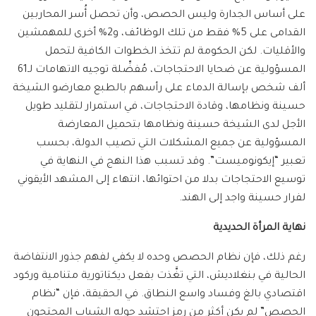
على أساس الجدارة وليس الحصص، وأن تحصل أُسر المحاربين
القدامى على 5% فقط من تلك الوظائف، و2% أخرى للمهمشين
والأقليات. لكن الحكومة لم تتخذ الخطوات الكافية لتحمل
المسؤولية عن ضحايا الاحتجاجات، مُفضِّلة توجيه الاتهامات لـ61
ألف شخص بإسالة الدماء على رأسهم بالطبع معارضو الشيخة
حسينة ونظامها، وقادة الاحتجاجات، في استمرار لتقليد طويل
الأجل لدى الشيخة حسينة ونظامها بتحميل المعارضة
المسؤولية عن جميع المشكلات التي تصيب الدولة، بحسب
تعبير “إيكونوميست”. وقد تسبب هذا النهج في النهاية في
توسيع الاحتجاجات بدلا من احتوائها، انتهاء إلى المشهد الأيقوني
لفرار حسينة واجد إلى الهند.
نهاية المرأة الحديدية
رغم ذلك، فإن نظام الحصص وحده لا يكفي لفهم جذور الانتفاضة
الحالية في بنغلاديش، التي تغَّذت بفعل ديكتاتورية متنامية وركود
اقتصادي بالغ وفساد واسع النطاق. في الحقيقة، فإن “نظام
الحصص” لم يكن أكثر من رمز احتشد حوله الشباب المحتجون