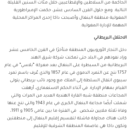
الحاكمة من السلاطين والإقطاعيين خلال مئات السنين القليلة
التالية. ومع حلول القرن السادس عشر، حكمت الإمبراطورية
المغولية منطقة البنغال وأصبحت داكا إحدى المراكز المحلية
المهمة للإدارة المغولية.
الاحتلال البريطاني
دخل التجار الأوروبيون المنطقة متأخرًا في القرن الخامس عشر
وزاد نفوذهم في البلد حتى تمكنت شركة شرق الهند
البريطانية من السيطرة على البنغال بعد معركة “بلاسي” في عام
1757 نتج عن التمرد الدموي في عام 1857 والذي عُرف باسم تمرد
سيبوي انتقال السلطة إلى الملك مع وجود نائب بريطاني يتولى
القيام بمهام الإدارة. في أثناء الحكم الاستعماري، أرهقت
المجاعات منطقة شبه القارة الهندية العديد من المرات والتي
شملت أيضًا مجاعة البنغال الكبرى في عام 1943 والتي نتج عنها
وفاة ثلاثة ملايين شخص. في الفترة ما بين عامي 1905 و 1911،
كانت هناك محاولة فاشلة لتقسيم إقليم البنغال إلى منطقتين
وتكون داكا هي عاصمة المنطقة الشرقية للإقليم.