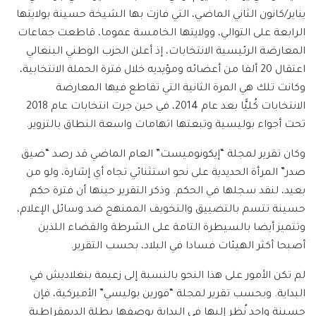
يناير/كانون الثاني الماضي، التي فازت بها الشيخة حسينة بولايتها
الرابعة على التوالي، وولايتها الخامسة عموما، قاطعت جماعات
المعارضة الرئيسية الانتخابات، إذ أعلن الحزب الوطني البنغالي
اعتقال 20 ألفا من أعضائه ومؤيديه خلال فترة الحملة الانتخابية،
وكانت تلك هي المرة الثانية التي تقاطع فيها المعارضة
الانتخابات كُليًّا بعد عام 2014، في حين جرت انتخابات عام 2018
تحت أجواء بوليسية وتبعتها اتهامات واسعة النطاق بالتزوير.
وكان تقرير لمجلة “إيكونوميست” العام الماضي قد رصد “ضيق
صدر” المرأة الحديدية على نحو استثنائي تجاه أي إشارة، ولو من
بعيد، لنقد سجلها في الحكم. وذكر التقرير حينها أن فترة حكم
حسينة تتسم بالتضييق والتخويف الممنهج ضد وسائل الإعلام،
وتتميز أيضا بالسيطرة التامة على الشرطة والقضاء اللذين
أصبحا أكثر الهيئات فسادا في البلاد، بحسب التقرير.
لم تكن الأمور على هذا النحو بالنسبة إلى زعيمة بنغلاديش في
البداية. وبحسب تقرير لمجلة “فورين بوليسي” الأميركية، فإن
حسينة واجد نُظر إليها في البداية بوصفها بطلة الديمقراطية