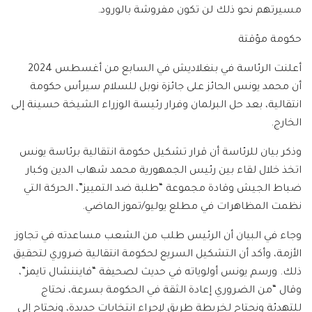
مسيرتهم نحو ذلك لن تكون مفروشة بالورود.
حكومة مؤقتة
أعلنت الرئاسة في بنغلاديش في السابع من أغسطس 2024
أن محمد يونس الحائز على جائزة نوبل للسلام سيرأس حكومة
انتقالية، بعد حل البرلمان وفرار رئيسة الوزراء الشيخة حسينة إلى
الخارج.
وذكر بيان للرئاسة أن قرار تشكيل حكومة انتقالية برئاسة يونس
اتخذ خلال لقاء بين رئيس الجمهورية محمد شهاب الدين وكبار
ضباط الجيش وقادة مجموعة “طلبة ضد التمييز”، الحركة التي
نظمت المظاهرات في مطلع يوليو/تموز الماضي.
وجاء في البيان أن الرئيس طلب من الشعب مساعدته في تجاوز
الأزمة، وأكد أن التشكيل السريع لحكومة انتقالية ضروري لتحقيق
ذلك. ورسم يونس أولوياته في حديث لصحيفة “فايننشال تايمز”،
وقال “من الضروري إعادة الثقة في الحكومة بسرعة، نحتاج
للتهدئة ونحتاج لخريطة طريق لإجراء انتخابات جديدة، ونحتاج إلى