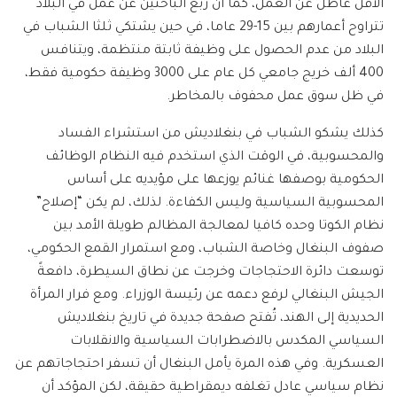
الأقل عاطل عن العمل، كما أن ربع الباحثين عن عمل في البلاد
تتراوح أعمارهم بين 15-29 عاما، في حين يشتكي ثلثا الشباب في
البلاد من عدم الحصول على وظيفة ثابتة منتظمة، ويتنافس
400 ألف خريج جامعي كل عام على 3000 وظيفة حكومية فقط،
في ظل سوق عمل محفوف بالمخاطر.
كذلك يشكو الشباب في بنغلاديش من استشراء الفساد
والمحسوبية، في الوقت الذي استخدم فيه النظام الوظائف
الحكومية بوصفها غنائم يوزعها على مؤيديه على أساس
المحسوبية السياسية وليس الكفاءة. لذلك، لم يكن “إصلاح”
نظام الكوتا وحده كافيا لمعالجة المظالم طويلة الأمد بين
صفوف البنغال وخاصة الشباب، ومع استمرار القمع الحكومي،
توسعت دائرة الاحتجاجات وخرجت عن نطاق السيطرة، دافعةً
الجيش البنغالي لرفع دعمه عن رئيسة الوزراء. ومع فرار المرأة
الحديدية إلى الهند، تُفتح صفحة جديدة في تاريخ بنغلاديش
السياسي المكدس بالاضطرابات السياسية والانقلابات
العسكرية. وفي هذه المرة يأمل البنغال أن تسفر احتجاجاتهم عن
نظام سياسي عادل تغلفه ديمقراطية حقيقة، لكن المؤكد أن