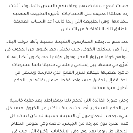
حملات قمع عنيفة ضدهم وعاقبتهم بالسجن دائما، وقد أثبتت
ردة فعلها العنيفة على الاحتجاجات الأخيرة الطبيعة القمعية
لنظامها، وهي الطبيعة التي ربما كانت أحد الأسباب العميقة
لانطلاق تلك الانتفاضة من الأساس.
منذ سنوات، يتهم المعارضون الشيخة حسينة بأنها حولت البلاد
إلى أرض يسكنها الخوف، حيث يخشى معارضوها من المكوث في
بيوتهم خوفا من زوار الفجر، ويقول هؤلاء المعارضون أيضا إنها لا
تُفرِّق في قمعها بين إسلامي وعلماني، فلديها دائما مسوغات
جاهزة تعطيها للإعلام لتبرير القمع الذي تمارسه ويسعى في
الحقيقة إلى تحقيق هدف واحد فقط: ضمان بقائها في الحكم
لأطول فترة ممكنة.
وحتى صورة القائدة التي تحكم بلدا ديمقراطيا بعد حقبة قاسية
من الحكم العسكري أصبحت مزينة بالكثير من الخروق. فبعد كل
شيء، يعتقد المعارضون أن الشيخة حسينة لم تكن لتحكم كل
هذه الفترة دون مباركة من الجيش، خاصة وهي تقوض النظام
الديمقراطي يوما بعد يوم. وفي الانتخابات الأخيرة التي جرت في