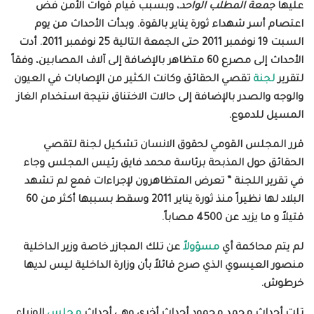
عليها
جمعة المطلب الواحد
، وبسبب قيام قوات الأمن فض
اعتصام أسر شهداء ثورة يناير بالقوة. وبدأت الأحداث من يوم
السبت 19 نوفمبر 2011 حتى الجمعة التالية 25 نوفمبر 2011. أدت
الأحداث إلى مصرع 60 متظاهر بالإضافة إلى آلاف المصابين، وفقاً
لتقرير
لجنة
تقصي الحقائق وكانت الكثير من الإصابات في العيون
والوجه والصدر بالإضافة إلى حالات الاختناق نتيجة استخدام الغاز
المسيل للدموع
.
قرر المجلس القومي لحقوق الانسان تشكيل لجنة لتقصي
الحقائق حول المذبحة برئاسة محمد فايق رئيس المجلس وجاء
في تقرير اللجنة ” تعرض المتظاهرون لإجراءات قمع لم تشهد
البلاد لها نظيراً منذ ثورة يناير 2011 وسقط بسببها أكثر من 60
قتيلاً و ما يزيد عن 4500 مصاباً.
لم يتم محاكمة أي
مسؤولاً
عن تلك المجازر خاصة وزير الداخلية
منصور العيسوي الذي صرح قائلاً بأن وزارة الداخلية ليس لديها
خرطوش.
تلت أحداث محمد محمود أحداث أخرى وهي أحداث
مجلس
الوزراء