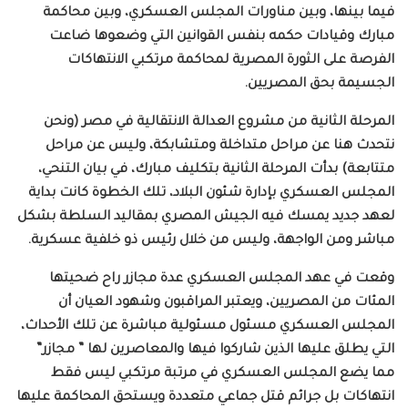
فيما بينها، وبين مناورات المجلس العسكري، وبين محاكمة
مبارك وقيادات حكمه بنفس القوانين التي وضعوها ضاعت
الفرصة على الثورة المصرية لمحاكمة مرتكبي الانتهاكات
الجسيمة بحق المصريين.
المرحلة الثانية من مشروع العدالة الانتقالية في مصر (ونحن
نتحدث هنا عن مراحل متداخلة ومتشابكة، وليس عن مراحل
متتابعة) بدأت المرحلة الثانية بتكليف مبارك، في بيان التنحي،
المجلس العسكري بإدارة شئون البلاد، تلك الخطوة كانت بداية
لعهد جديد يمسك فيه الجيش المصري بمقاليد السلطة بشكل
مباشر ومن الواجهة، وليس من خلال رئيس ذو خلفية عسكرية.
وقعت في عهد المجلس العسكري عدة مجازر راح ضحيتها
المئات من المصريين، ويعتبر المراقبون وشهود العيان أن
المجلس العسكري مسئول مسئولية مباشرة عن تلك الأحداث،
التي يطلق عليها الذين شاركوا فيها والمعاصرين لها ” مجازر”
مما يضع المجلس العسكري في مرتبة مرتكبي ليس فقط
انتهاكات بل جرائم قتل جماعي متعددة ويستحق المحاكمة عليها