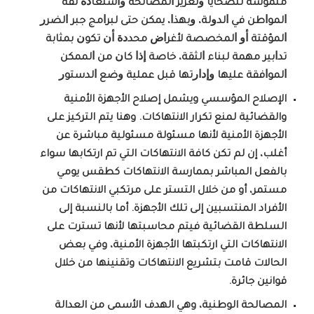
ﻣﻠﻤﻮﺳﺔ ﻟﻠﻀﺤﺎﻳﺎ ﻭﺗﻌﺰﻳﺰ ﺍﻟﻤﺼﺎﻟﺤﺔ ﻭﺍﺳﺘﻌﺎﺩﺓ ﺛﻘﺔ
ﺍﻟﻤﻮﺍﻃﻦ ﻓﻲ ﺍﻟﺪﻭﻟﺔ، ﻭﺑﻬﺬﺍ، ﻳﻤﻜﻦ ﺣﺘﻰ ﻟﺒﺮﺍﻣﺞ ﺟﺒﺮ ﺍﻟﻀﺮﺭ
ﺍﻟﻤﺆﻗﺘﺔ ﺃﻭ ﺍﻟﻤﺨﺼﺼﺔ ﻷﻏﺮﺍﺽ ﻣﺤﺪﺩﺓ ﺃﻥ ﺗﻜﻮﻥ ﺑﻤﺜﺎﺑﺔ
ﺗﺪﺍﺑﻴﺮ ﻣﻬﻤﺔ ﻟﺒﻨﺎء ﺍﻟﺜﻘﺔ، ﺧﺎﺻﺔ ﺇﺫﺍ ﻛﺎﻥ ﻣﻦ ﺍﻟﻤﻤﻜﻦ
ﺍﻟﻤﻮﺍﻓﻘﺔ ﻋﻠﻴﻬﺎ ﻭﺇﺩﺍﺭﺗﻬﺎ ﻗﺒﻞ ﻋﻤﻠﻴﺔ ﻭﺿﻊ ﺍﻟﺪﺳﺘﻮﺭ
الإصلاح المؤسسي ويشمل إصلاح الأجهزة الأمنية
والقضائية لمنع تكرار الانتهاكات
.
وهنا يتم التركيز على
الأجهزة الأمنية لأنها مسئولة مسئولية مباشرة عن
أغلب، إن لم تكن كافة الانتهاكات التي تم ارتكابها سواء
بالفعل المباشر بممارسة الانتهاكات كطقس يومي
مستمر، أو من خلال التستر على مرتكبي الانتهاكات من
الأفراد المنتسبين إلى تلك الأجهزة. أما بالنسبة إلى
السلطة القضائية فيتم محاسبتها لأنها تسترت على
الانتهاكات التي ارتكبتها الأجهزة الأمنية، وفي بعض
الحالات قامت بتشريع الانتهاكات وتقنينها من خلال
قوانين جائرة.
المصالحة الوطنية
، وهي الهدف الأسمى من العدالة