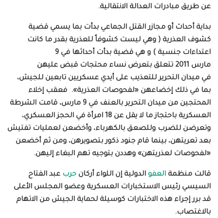
عن طريق مبادرات العدالة الانتقالية.
بداية أحداث أو مجازر القتل الجماعي بدأت بما يسمي قضية
كشوف العذرية ( وهي ليست كشوفاً للعذرية بقدر ما كانت
اعتداءات جنسية ) و هي قضية بدأت أحداثها في
9
مارس
2011
تتعلق بتعرض نساء محتجات قبض عليهن
في ميدان التحرير
للتعذيب على أيدي عسكريين تابعين للجيش،
بما في ذلك إخضاعهن
«
لفحوصات العذرية
».
فعقب إخلاء
المحتجين من ميدان التحرير بالعنف في 9 مارس، قامت الشرطة
العسكرية باحتجاز ما لا يقل عن 18 امرأة في الحجز العسكري،
وتعرضن للضرب وللصعق بالكهرباء، وأخضعن لعمليات تفتيش
بعد تعريتهن، بينما قام جنود ذكور بتصويرهن، ومن ثم أخضعن
«لفحوصات لعذريتهن» وهددن بتوجيه تهم البغاء إليهن
.
قالت منظمة
العفو
الدولية إن اللواء أركان
حرب
عبد الفتاح
السيسي رئيس الاستخبارات العسكرية وعضو المجلس الأعلى
قد برر إجراء هذه الاختبارات كوسيلة لحماية الجيش من الاتهام
بالاغتصاب.