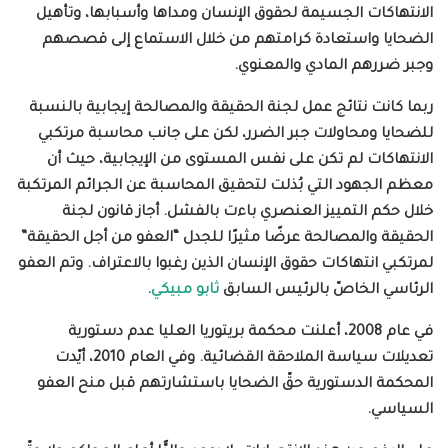
الانتهاكات الجسيمة لحقوق الإنسان ومداها وأسبابها، وتأهيل
الضحايا واستعادة كرامتهم من خلال الاستماع إلى قصصهم
وجبر ضررهم المادي والمعنوي.
ربما كانت نتائج عمل لجنة الحقيقة والمصالحة إيجابية بالنسبة
للضحايا ومحاولات جبر الضرر، لكن على جانب محاسبة مرتكبي
الانتهاكات لم تكن على نفس المستوى من الإيجابية، حيث أن
معظم الجهود التي بُذلت لتحقيق المحاسبة عن الجرائم المرتكبة
خلال حكم التمييز العنصري باءت بالفشل. أجاز قانون لجنة
الحقيقة والمصالحة عرضًا مثيرًا للجدل “العفو من أجل الحقيقة”
لمرتكبي انتهاكات حقوق الإنسان الذين رغبوا بالاعتراف. وتم العفو
الرئاسي الخاصّ بالرئيس السابق
ثابو مبيكي
.
في عام 2008، أعلنت محكمة بريتوريا العليا عدم دستورية
تعديلات سياسة الملاحقة القضائية. وفي العام 2010، أيّدت
المحكمة الدستورية حقّ الضحايا باستشارتهم قبل منح العفو
السياسي
.