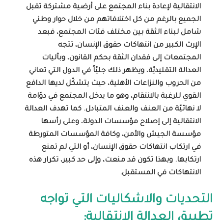
الانتقالية لإعادة بناء المجتمع على أرضية مشتركة تقبل
الجميع بالرغم من كل اختلافاتهم من خلال
حوار وطني
شامل لبناء الثقة بين مختلف فئات المجتمع، فبعد
الإرث الكبير من انتهاكات حقوق الإنسان، تتجه
المجتمعات إلى فقدان الثقة بحكم القانون، وبآليات
العدالة التقليديّة، ويظهر ذلك جليّاً في الدول التي تعاني
من الحروب
والنزاعات الأهلية، حيث يتشكّل لديها الدافع
القوي للرغبة بالانتقام، وهو ما يدخل المجتمع
في دوّامة
لا نهائيّة من العنف
والعنف المتبادل. كما تهدف العدالة
الانتقالية إلى إصلاح مؤسسات الدولة، وعلى رأسها
مؤسسة الجيش
والأمن، وكافة المؤسسات المتورطة
في ارتكاب انتهاكات حقوق الإنسان، أو التي لم تمنع
ارتكابها. وبهذا تكون قد منعت، وإلى حد كبير، تكرار هذه
الانتهاكات في المستقبل
.
التحديات والاشكاليات التي تواجه
تطبيق العدالة الانتقالية: