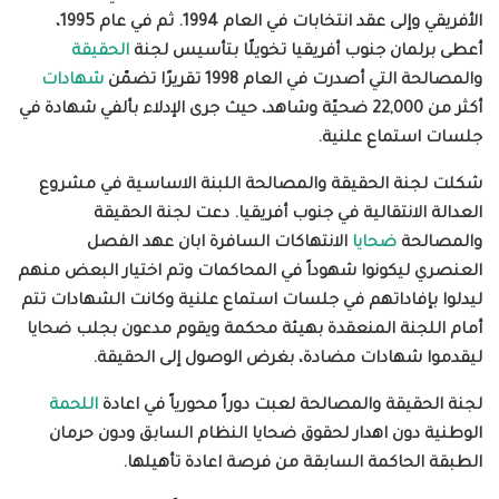
الأفريقي
وإلى عقد انتخابات في العام 1994. ثم في عام 1995،
أعطى برلمان جنوب أفريقيا تخويلًا بتأسيس لجنة
الحقيقة
والمصالحة التي أصدرت في العام 1998 تقريرًا تضمّن
شهادات
أكثر من 22,000 ضحيّة وشاهد، حيث جرى الإدلاء بألفي شهادة في
جلسات استماع علنية
.
شكلت لجنة الحقيقة والمصالحة اللبنة الاساسية في مشروع
العدالة الانتقالية في جنوب أفريقيا. دعت لجنة الحقيقة
والمصالحة
ضحايا
الانتهاكات السافرة ابان عهد الفصل
العنصري ليكونوا شهوداً في المحاكمات وتم اختيار البعض منهم
ليدلوا بإفاداتهم في جلسات استماع علنية وكانت
الشهادات تتم
أمام اللجنة المنعقدة بهيئة محكمة ويقوم مدعون بجلب ضحايا
ليقدموا شهادات مضادة، بغرض الوصول إلى الحقيقة
.
لجنة الحقيقة والمصالحة لعبت دوراً محورياً في اعادة
اللحمة
الوطنية دون اهدار لحقوق ضحايا النظام السابق ودون حرمان
الطبقة الحاكمة السابقة من فرصة اعادة تأهيلها
.