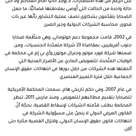
على الرغم من هذه الانتصارات، لا يوجد حاليًّا أمام المحاكم ولا حتّى
حالة واحدة من الحالات التي أُوصي بملاحقتها قضائيًّا، ما جعل
الضحايا يتقدّمون بشكاوى تصف عملية التشاور بأنّها غير ذات
فحوى. محاسبة الشركات الدولية وجبر الضرر
في 2002، قامت مجموعة دعم خولوماني، وهي منظّمة ضحايا
جنوب أفريقيين، بمقاضاة 23 شركة متعدّدة الجنسيات، ومن
ضمنها شركة فورد موتور وجنرال موتورز وأي بي إم في محكمة في
الولايات المتّحدة، للتعويض المادي عن الأضرار المدنية التي
ألحقتها هذه الشركات من خلال دورها في انتهاكات حقوق الإنسان
الجماعية خلال فترة التمييز العنصري
.
في عام 2007، وفي حكم تاريخي هام، سمحت المحكمة الأمريكية
للضحايا بتقديم مطالبهم للتعويض. ومنذ مارس 2011، تنظر
المحكمة بطلب قدّمته الشركات لإسقاط القضية، بحجّة أنّ
القانون العرفي الدولي لا ينصّ على مسؤولية الشركة في
انتهاكات قانون حقوق الإنسان الدولي، ولاتزال القضية مثارة حتى
ألآن.