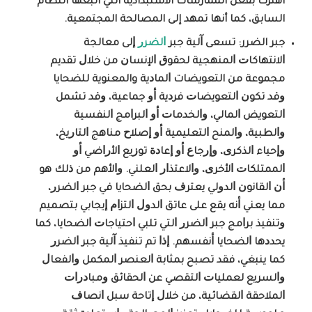
اهتزت بفعل الممارسات الاستبدادية التي اتبعها النظام
السابق، كما أنها تمهد إلى المصالحة المجتمعية.
جبر الضرر: ﺗﺴﻌﻰ ﺁﻟﻴﺔ ﺟﺒﺮ
ﺍﻟﻀﺮﺭ
ﺇﻟﻰ ﻣﻌﺎﻟﺠﺔ
ﺍﻻﻧﺘﻬﺎﻛﺎﺕ ﺍﻟﻤﻨﻬﺠﻴﺔ ﻟﺤﻘﻮﻕ ﺍﻹﻧﺴﺎﻥ ﻣﻦ ﺧﻼﻝ ﺗﻘﺪﻳﻢ
ﻣﺠﻤﻮﻋﺔ ﻣﻦ التعويضات ﺍﻟﻤﺎﺩﻳﺔ والمعنوية ﻟﻠﻀﺤﺎﻳﺎ
ﻭﻗﺪ ﺗﻜﻮﻥ ﺍﻟﺘﻌﻮﻳﻀﺎﺕ ﻓﺮﺩﻳﺔ ﺃﻭ ﺟﻤﺎﻋﻴﺔ، ﻭﻗﺪ
ﺗﺸﻤﻞ
ﺍﻟﺘﻌﻮﻳﺾ ﺍﻟﻤﺎﻟﻲ، ﻭﺍﻟﺨﺪﻣﺎﺕ ﺃﻭ ﺍﻟﺒﺮﺍﻣﺞ ﺍﻟﻨﻔﺴﻴﺔ
ﻭﺍﻟﻄﺒﻴﺔ، ﻭﺍﻟﻤﻨﺢ ﺍﻟﺘﻌﻠﻴﻤﻴﺔ ﺃﻭ ﺇﺻﻼﺡ ﻣﻨﺎﻫﺞ ﺍﻟﺘﺎﺭﻳﺦ،
ﻭﺇﺣﻴﺎء ﺍﻟﺬﻛﺮﻯ، ﻭﺇﺭﺟﺎﻉ ﺃﻭ ﺇﻋﺎﺩﺓ ﺗﻮﺯﻳﻊ ﺍﻷﺭﺍﺿﻲ ﺃﻭ
ﺍﻟﻤﻤﺘﻠﻜﺎﺕ ﺍﻷﺧﺮﻯ، ﻭﺍﻻﻋﺘﺬﺍﺭ ﺍﻟﻌﻠﻨﻲ. ﻭﺍﻷﻫﻢ ﻣﻦ ﺫﻟﻚ ﻫﻮ
ﺃﻥ ﺍﻟﻘﺎﻧﻮﻥ ﺍﻟﺪﻭﻟﻲ ﻳﻌﺘﺮﻑ ﺑﺤﻖ ﺍﻟﻀﺤﺎﻳﺎ ﻓﻲ ﺟﺒﺮ ﺍﻟﻀﺮﺭ،
ﻣﻤﺎ ﻳﻌﻨﻲ ﺃﻧﻪ ﻳﻘﻊ ﻋﻠﻰ ﻋﺎﺗﻖ ﺍﻟﺪﻭﻝ ﺍﻟﺘﺰﺍﻡ ﺇﻳﺠﺎﺑﻲ ﺑﺘﺼﻤﻴﻢ
ﻭﺗﻨﻔﻴﺬ ﺑﺮﺍﻣﺞ ﺟﺒﺮ ﺍﻟﻀﺮﺭ ﺍﻟﺘﻲ ﺗﻠﺒﻲ ﺍﺣﺘﻴﺎﺟﺎﺕ ﺍﻟﻀﺤﺎﻳﺎ، ﻛﻤﺎ
ﻳﺤﺪﺩﻫﺎ ﺍﻟﻀﺤﺎﻳﺎ ﺃﻧﻔﺴﻬﻢ. ﺇﺫﺍ ﺗﻢ ﺗﻨﻔﻴﺬ ﺁﻟﻴﺔ ﺟﺒﺮ ﺍﻟﻀﺮﺭ
ﻛﻤﺎ ﻳﻨﺒﻐﻲ، ﻓﻘﺪ ﺗﺼﺒﺢ ﺑﻤﺜﺎﺑﺔ ﺍﻟﻌﻨﺼﺮ ﺍﻟﻤﻜﻤﻞ ﻭﺍﻟﻔﻌﺎﻝ
ﻭﺍﻟﺴﺮﻳﻊ ﻟﻌﻤﻠﻴﺎﺕ ﺍﻟﺘﻘﺼﻲ ﻋﻦ ﺍﻟﺤﻘﺎﺋﻖ ﻭﻣﺒﺎﺩﺭﺍﺕ
ﺍﻟﻤﻼﺣﻘﺔ ﺍﻟﻘﻀﺎﺋﻴﺔ، ﻣﻦ ﺧﻼﻝ ﺇﺗﺎﺣﺔ ﺳﺒﻞ ﺍﻧﺼﺎﻑ