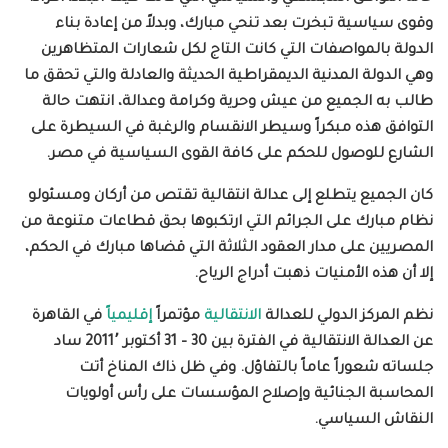
وقوى سياسية تبخرت بعد تنحي مبارك، وبدلاً من إعادة بناء
الدولة بالمواصفات التي كانت التاج لكل شعارات المتظاهرين
وهي الدولة المدنية الديمقراطية الحديثة والعادلة والتي تحقق ما
طالب به الجميع من عيش وحرية وكرامة وعدالة، انتهت حالة
التوافق هذه مبكراً وسيطر الانقسام والرغبة في السيطرة على
الشارع للوصول للحكم على كافة القوى السياسية في مصر.
كان الجميع يتطلع إلى عدالة انتقالية تقتص من أركان ومسئولو
نظام مبارك على الجرائم التي ارتكبوها بحق قطاعات متنوعة من
المصريين على مدار العقود الثلاثة التي قضاها مبارك في الحكم،
إلا أن هذه الأمنيات ذهبت أدراج الرياح.
نظم المركز الدولي للعدالة
الانتقالية
مؤتمراً
إقليمياً
في القاهرة
عن العدالة الانتقالية في الفترة بين 30 – 31 أكتوبر 2011٬ ساد
جلساته شعوراً عاماً
بالتفاؤل. وفي ظل ذاك المناخ أتت
المحاسبة الجنائية وإصلاح المؤسسات على رأس أولويات
النقاش
السياسي.