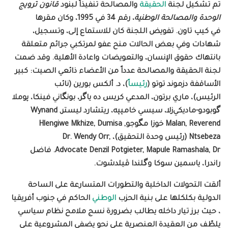
تم تشكيل
لجنة
الحقيقة
والمصالحة تنفيذاً لبنود
قانون ترويج
الوحدة والمصالحة الوطنية
، رقم 34 في 1995، وكان مقرها
في كيپ تاون
.
تفويض اللجنة كان للاستماع إلى، وتسجيل،
شهادات وفي بعض الحالات منح عفو لمرتكبي جرائم متعلقة
بانتهاك حقوق الإنسان، والتعويضات واعادة الأهلية. وقد ضمت
لجنة الحقيقة والمصالحة عدداً من الأعضاء ذائعي الصيت
:
كبير
الأساقفة
دزموند توتو
(
رئيساً
)، د
.
ألكس بورين
(
نائب
الرئيس
)
، ماري برتون، المدعي
كريس ده ياگر، بونگاني فينكا، پوملا
گوبودو-ماديكي‌زلا، سيسي خامپپه، ريتشارد ليستر
, Wynand
Malan, Reverend
خوزا مگوجو
, Hlengiwe Mkhize, Dumisa
Ntsebeza (
رئيس وحدة التحقيق
)
،
Dr. Wendy Orr,
Advocate Denzil Potgieter, Mapule Ramashala, Dr.
فاضل
راندرا، ياسمين سوكا
وگلندا ڤيلدشوت
.
ألقت التحولات الداخلية والتطورات المتسارعة على الساحة
الدولية بكلكلها على بنية الحزب
الوطني
الحاكم في جنوب أفريقيا
، حيث برز تيار داخله يطالب
بضرورة نسج ملامح نظام سياسي
يلطّف من العقيدة العنصرية
على نحو يضفي المشروعية على