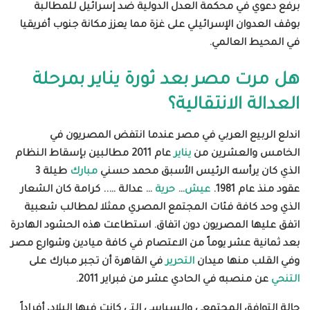
برفع دعوي في محكمة العدل الدولية ضد إسرائيل للمطالبة
بوقف العدوان الإسرائيلي على غزة مما يعزز مكانة جنوب أفريقيا
في المحيط العالمي.
هل مرت مصر بعد ثورة يناير بمرحلة
العدالة الانتقالية؟
اندلع الربيع العربي في مصر عندما انتفض المصريون في
الخامس والعشرين من
يناير
عام 2011 مطالبين بإسقاط النظام
الذي كان يرأسه الرئيس الأسبق محمد حسني
مبارك
طيلة 3
عقود منذ عام 1981.
عيش
…
حرية
… عدالة ….. كرامة كان الشعار
الذي وحد كافة فئات المجتمع المصري ممثلا لمطالب شعبية
اتفق عليها المصريون دون اتفاق. استطاعت هذه الحشود الهادرة
بعد ثمانية عشر يوماً من الاعتصام في كافة ميادين وشوارع مصر
وفي القلب منها ميدان
التحرير
في القاهرة أن تجبر مبارك على
التنحي
عن منصبه في الحادي عشر من فبراير 2011.
حالة التوافق المجتمعي والسياسي التي كانت فيها البلاد، أفراداً