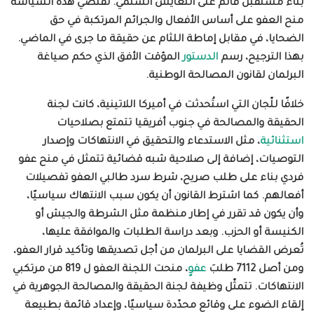
بناء مستقبل قائم على التعايش السلمي. تقتضي هذه السياسة
منح العفو على أساس الأفعال والجرائم المرتكبة في حق
الضحايا، في مقابل إماطة اللثام عن حقيقة ما جرى في الماضي.
بهذا الترجيح، رسم
الدستور
المؤقت الأفق الذي حكم صياغة
البرلمان لقانون المصالحة الوطنية.
خلافًا للّجان التي استُحدثت في أميركا اللاتينية، كانت لجنة
الحقيقة والمصالحة في جنوب أفريقيا تتمتع بصلاحيات
استثنائية
، مثل الاستدعاء والتحقيق في الانتهاكات وإصدار
التوصيات، إضافة إلى صلاحية شبه قضائية تتمثل في منح عفو
فردي بناء على طلب صريح، شرط سرد طالبي العفو تفصيلات
أفعالهم. كما اشترط القانون أن يكون سبب الانتهاك سياسيًا،
وأن يكون قد تقرر في إطار منظمة مثل الشرطة والجيش أو
الكنيسة أو الحزب. وبعد دراسة الطلبات والموافقة عليها،
تُعرض القضايا على البرلمان من أجل تصديقها وتأكيد قرار العفو،
ومن أصل 7112 طلبَ
عفوٍ
، منحت اللجنة العفو
ل 819 من مرتكبي
الانتهاكات. تتمثّل وظيفة لجنة الحقيقة والمصالحة الجوهرية في
إلقاء الضوء على وقائع محدّدة سياسيًا، وإعداد قائمة بطبيعة