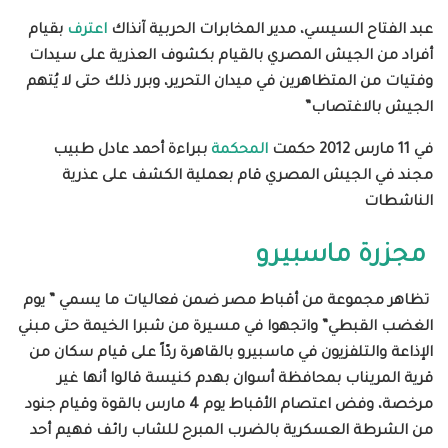
عبد الفتاح السيسي، مدير المخابرات الحربية آنذاك
اعترف
بقيام
أفراد من الجيش المصري بالقيام بكشوف العذرية على سيدات
وفتيات من المتظاهرين في ميدان التحرير، وبرر ذلك حتى لا يُتهم
الجيش بالاغتصاب”
في 11 مارس 2012 حكمت
المحكمة
ببراءة أحمد عادل طبيب
مجند في الجيش المصري قام بعملية الكشف على عذرية
الناشطات
مجزرة ماسبيرو
تظاهر مجموعة من أقباط مصر ضمن فعاليات ما يسمي ” يوم
الغضب القبطي” واتجهوا في مسيرة من شبرا الخيمة حتى مبني
الإذاعة والتلفزيون في ماسبيرو بالقاهرة ردّاً على قيام سكان من
قرية المريناب
بمحافظة أسوان
بهدم كنيسة قالوا أنها غير
مرخصة،
وفض اعتصام الأقباط يوم 4 مارس بالقوة وقيام جنود
من الشرطة العسكرية بالضرب المبرح للشاب رائف فهيم أحد