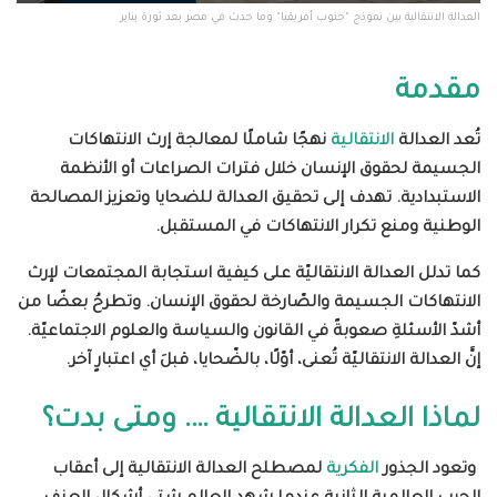
العدالة الانتقالية بين نموذج "جنوب أفريقيا" وما حدث في مصر بعد ثورة يناير
مقدمة
تُعد العدالة
الانتقالية
نهجًا شاملًا لمعالجة إرث الانتهاكات
الجسيمة لحقوق الإنسان خلال فترات الصراعات أو الأنظمة
الاستبدادية. تهدف إلى تحقيق العدالة للضحايا وتعزيز المصالحة
الوطنية ومنع تكرار الانتهاكات في المستقبل
.
كما تدلل العدالة الانتقاليّة على كيفية استجابة المجتمعات لإرث
الانتهاكات الجسيمة والصّارخة لحقوق الإنسان. وتطرحُ بعضًا من
أشدّ الأسئلةِ صعوبةً في القانون والسياسة والعلوم الاجتماعيّة.
إنَّ العدالة الانتقاليّة تُعنى، أوّلًا، بالضّحايا، قبلَ أي اعتبارٍ آخر
.
لماذا العدالة الانتقالية …. ومتى بدت؟
وتعود الجذور
الفكرية
لمصطلح العدالة الانتقالية إلى أعقاب