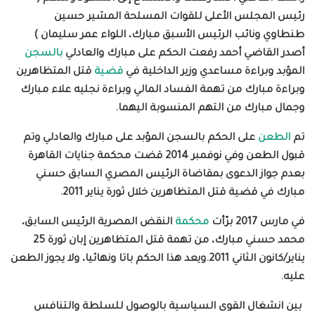
رئيس المجلس الأعلى للقوات المسلحة المشير حسين
طنطاوي ونائب الرئيس الأسبق مبارك، اللواء عمر سليمان )
أصدر القاضي أحمد رفعت الحكم على مبارك والعادلي
بالسجن
المؤبد وبراءة مساعدي وزير الداخلية في
قضية
قتل المتظاهرين
وبراءة مبارك من تهمة الفساد المالي وبراءة نجليه علاء مبارك
وجمال مبارك من التهم المنسوبة اليهما.
تم
الطعن
على الحكم بالسجن المؤبد على مبارك والعادلي وتم
قبول الطعن وفي نوفمبر 2014 قضت محكمة جنايات القاهرة
بعدم جواز الدعوى بمقاضاة الرئيس المصري السابق حسني
مبارك في قضية قتل المتظاهرين خلال ثورة يناير 2011.
في مارس 2017 برّأت
محكمة
النقض المصرية الرئيس السابق،
محمد حسني مبارك، من تهمة قتل المتظاهرين إبان ثورة 25
يناير/كانون الثاني 2011.ويعد هذا الحكم باتا ونهائيا، ولا يجوز الطعن
عليه.
بين انشغال القوى السياسية بالوصول للسلطة والتنافس