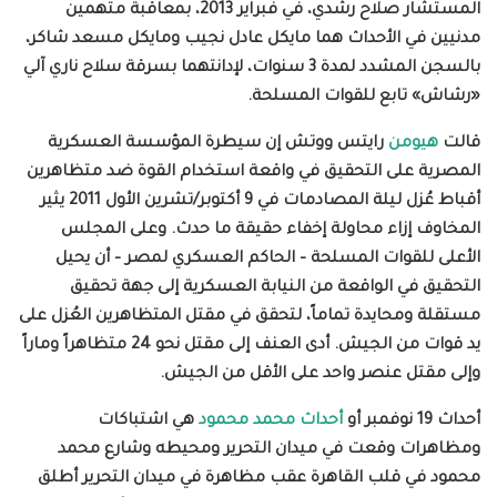
المستشار صلاح رشدي، في فبراير 2013، بمعاقبة متهمين
مدنيين في الأحداث هما مايكل عادل نجيب ومايكل مسعد شاكر،
بالسجن المشدد لمدة 3 سنوات، لإدانتهما بسرقة سلاح ناري آلي
«رشاش» تابع للقوات المسلحة
.
قالت
هيومن
رايتس ووتش إن سيطرة المؤسسة العسكرية
المصرية على التحقيق في واقعة استخدام القوة ضد متظاهرين
أقباط عُزل ليلة المصادمات في 9 أكتوبر/تشرين الأول 2011 يثير
المخاوف إزاء محاولة إخفاء حقيقة ما حدث. وعلى المجلس
الأعلى للقوات المسلحة – الحاكم العسكري لمصر – أن يحيل
التحقيق في الواقعة من النيابة العسكرية إلى جهة تحقيق
مستقلة ومحايدة تماماً، لتحقق في مقتل المتظاهرين العُزل على
يد قوات من الجيش. أدى العنف إلى مقتل نحو 24 متظاهراً وماراً
وإلى مقتل عنصر واحد على الأقل من الجيش
.
أحداث 19 نوفمبر أو
أحداث محمد محمود
هي اشتباكات
ومظاهرات وقعت في ميدان التحرير
ومحيطه وشارع محمد
محمود في قلب القاهرة عقب مظاهرة في ميدان التحرير أطلق