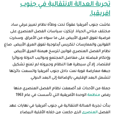
تجربة العدالة الانتقالية في جنوب
افريقيا.
عاشت جنوب أفريقيا عقودًا تحت وطأة نظام تمييز عرقي ساد
مختلف مناحي الحياة. ارتكزت سياسات الفصل العنصري على
فرضية تفوق العرق الأبيض على ما سواه من الأعراق. وسخرت
القوانين والممارسات لتكريس أيدلوجية تفوق العرق الأبيض. صاغ
نظام الفصل العنصري قوانين لترسخ هيمنة العرق الأبيض
وإحكام قبضته على مفاصل المجتمع ودواليب الدولة ودوائرا
لاقتصاد. إلا أن سيطرة هذا النظام وجبروته لم تمنع تشكيل
جبهة معارضة قوية نمت داخل جنوب أفريقيا واتسعت دائرتها
لتشمل البعد الإقليمي بالإضافة إلى البعد الدولي.
جملة من الأحداث قد أضعفت نظام الفصل العنصري منها
رفض
منظمة
الوحدة الأفريقية التي تأسست في عام 1963
بدأت تجربة العدالة الانتقالية في جنوب أفريقيا في نهايات عهد
الفصل
العنصري
الذي
حكمت من خلاله الأقلية البيضاء