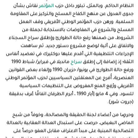
النظام الحاكم. وبالمثل، تبلور
داخل حزب
المؤتمر
نقاش بشأن
جدوى العدول عن منهج الكفاح
المسلح والتركيز على المقاومة
السلمية. ورهن حزب المؤتمر الوطني الأفريقي وقف العمل
المسلح والشروع في المفاوضات بالاستجابة
لجملة من
الشروط، من ضمنها رفع حالة الطوارئ وإطلاق سراح
السجناء
والاتفاق على آلية لوضع مشروع دستور جديد. ثم ساهمت
الإجراءات التلطيفية التي أقدم عليها دوكليرك في تعضيد أنفاس
الثقة؛ إذ إضافة إلى إطلاق
سراح
مانديلا في فبراير/ شباط 1990
ورفع حالة الطوارئ في يونيو/ حزيران 1990 وإلغاء بعض القوانين
العنصرية، أُفرج عن المعتقلين السياسيين لحزب المؤتمر الوطني
الأفريقي ورُفِع المنع المفروض على التنظيمات السياسية
للسود. وفي
4
مايو |أيار 1990 ، أبرم الطرفان اتفاقًا عُرف بدقيقة
(جروت شور).
و
حرصٍا من أعضاء لجنة الحقيقة والمصالحة، وخوفاً من شبح
الماضي البغيض، حرصت على استبدال العدالة العقابية بالعدالة
التصالحية المبنية على مبدأ الاعتراف مقابل العفو حرصاً على