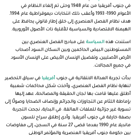
في جنوب أفريقيا
من عام
1948
وحتى تم إلغاء النظام في
الأعوام
1990- 1993
وأعقب ذلك انتخابات ديموقراطية
عام
1994.
هدف نظام الفصل العنصري إلى خلق إطار قانوني يحافظ على
الهيمنة الاقتصادية والسياسية للأقلية ذات الأصول الأوروبية
.
استندت هذه
السياسة
على مبادئ الفصل العنصري بين
المستوطنين البيض الحاكمين وبين السكان السود أصحاب
الأرض الأصليين، وتفضيل الإنسان الأبيض على الإنسان الأسود
في جميع المجالات
.
بدأت تجربة العدالة الانتقالية في جنوب
أفريقيا
في سياق التحضير
لنهاية نظام الفصل العنصري، وأخذت شكل محاكمات شعبية
أطلق عليها قامت بها لجان الحقيقة والمصالحة، عهد إليها
بإماطة اللثام عن التجاوزات والجرائم وإنصاف الضحايا وصولًا إلى
تسوية غير جزائية للملفات العالقة. في البداية، نجحت التجربة
بصفة خارقة في جنوب أفريقيا
.
وأدى إطلاق سراح نلسون
مانديلا
عام 1990 بعدما قضى 27 سنة في السجن، إلى مفاوضات
بين حكومة جنوب أفريقيا العنصرية والمؤتمر الوطني