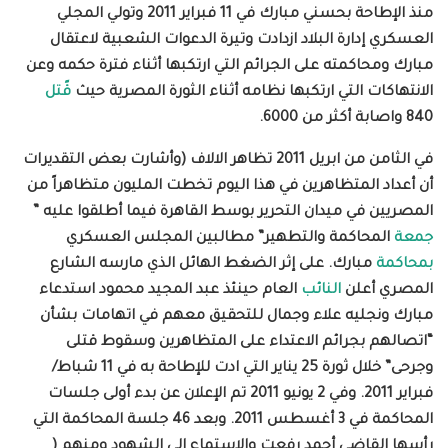
منذ الإطاحة بحسني مبارك في 11 فبراير 2011 وتولي المجلي
العسكري إدارة البلاد ازدادت وتيرة الدعوات الشعبية لاعتقال
مبارك ومحاكمته على الجرائم التي ارتكبها أثناء فترة حكمه وعن
الانتهاكات التي ارتكبها نظامه أثناء الثورة المصرية حيث
قًتل
840 واصابة أكثر من 6000.
في الثامن من ابريل 2011 تظاهر الالاف (وأشارت بعض التقديرات
أن أعداد المتظاهرين في هذا اليوم تخطت المليون متظاهراً من
المصريين في ميدان التحرير بوسط القاهرة فيما أطلقوا عليه ”
جمعة
المحاكمة والتطهير” مطالبين المجلس العسكري
بمحاكمة
مبارك. على إثر الضغط الهائل الذي مارسه الشارع
المصري أعلن
النائب
العام حينئذ عبد المجيد محمود استدعاء
مبارك ونجليه علاء وجمال للتحقيق معهم في اتهامات بشأن
“اتصالهم بجرائم الاعتداء على المتظاهرين وسقوط قتلى
وجرحى” خلال ثورة 25 يناير التي ادت للإطاحة به في 11 شباط/
فبراير 2011
.
وفي 2 يونيو 2011 تم الإعلان عن بدء أولى جلسات
المحاكمة في 3 أغسطس 2011
.
وبعد 46 جلسة المحاكمة التي
رأسها القاضي أحمد رفعت والاستماع إلى الشهود ومنهم (