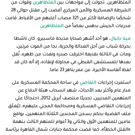
المتظاهرين
.
تحولت إلى مواجهات بين
المتظاهرين
وقوات من
الشرطة العسكرية والأمن المركزي أفضت إلى مقتل حوالي 28
شخصًا بالإضافة لأكثر من 321 مصاب أغلبهم من الأقباط
.
قامت
مدرعات الجيش بدهس بعضاً من
المتظاهرين
مينا دانيال
، هو أحد أشهر ضحايا مذبحة ماسبيرو. كان ناشطا
بحركة شباب من أجل العدالة والحرية، نجا من الموت مرتين،
ومات في الثالثة بقذيفة اخترقت صدره ونفذت من ظهره، نُقل
بعدها للمستشفى القبطي في محاولة لإنقاذه، إلا أنه كان قد
لفظ أنفاسه الأخيرة، عن عمر يناهز 23 عاما
.
استمرت إجراءات
التقاضي
في ساحة المحكمة العسكرية على
مدار عام وأكثر بعد الأحداث، شهد انسحاب هيئة الدفاع عن
المتهمين المدنيين، تحديدًا منتصف أبريل 2012، احتجاجًا على
إجراءات التقاضي العسكرية و«محاكمة المجني عليهم»، ليُغلَق
ملف القضية بحكم بسجن المجندين الثلاثة المتهمين، بواقع
عامين للمتهمين الأول والثاني و3 أعوام للمتهم الثالث بتهمة
«القتل الخطأ»، كما قضت محكمة جنايات شمال القاهرة برئاسة