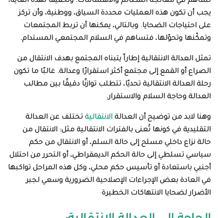
تساهم في معالجة المظالم والانقسامات. وتحقيقًا لهذه الغاية،
يجب أن تكون هذه العمليات محددة السياق، ووطنية، وأن تركز
على احتياجات الضحايا
.
وبالتالي، يمكنها أن تربط المجتمعات
وتمكّنها وتحوّلها، فتساهم في السلام المجتمعي المستدام.
تمثل العدالة الانتقالية إطاراً يتبناه المجتمع بهدف الانتقال
من
الصراع أو القمع إلى مجتمع أكثر استقرارًا وعدالة. غالبًا ما تكون
رحلة العدالة الانتقالية تحديًا، تتطلب توازنًا دقيقًا بين مطالب
العدالة وحاجة السلام والاستقرار
.
وهنا لابد من توضيح أن العدالة
الانتقالية
تختلف عن العدالة
التقليدية في كونها تُعنى بالفترات الانتقالية مثل: الانتقال من
حالة نزاع داخلي مسلح إلى حالة السلم، أو الانتقال من حكم
سياسي تسلطي إلى حالة الحكم الديمقراطي، أو التحرر من احتلال
أجنبي باستعادة أو تأسيس حكم محلي، وكل هذه المراحل تواكبها
في العادة بعض الإجراءات الإصلاحية الضرورية وسعي لجبر
الأضرار لضحايا الانتهاكات الخطيرة
.