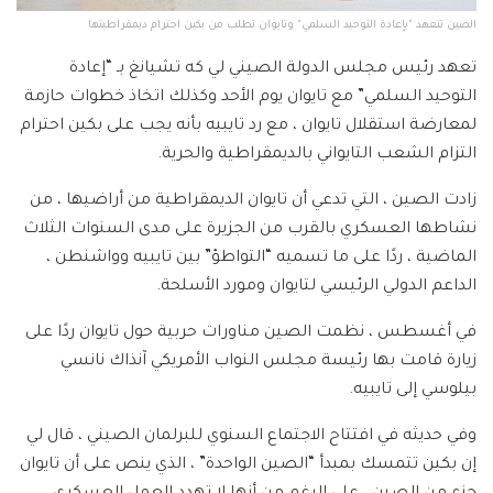
الصين تتعهد "بإعادة التوحيد السلمي" وتايوان تطلب من بكين احترام ديمقراطيتها
تعهد رئيس مجلس الدولة الصيني لي كه تشيانغ بـ “إعادة
التوحيد السلمي” مع تايوان يوم الأحد وكذلك اتخاذ خطوات حازمة
لمعارضة استقلال تايوان ، مع رد تايبيه بأنه يجب على بكين احترام
التزام الشعب التايواني بالديمقراطية والحرية.
زادت الصين ، التي تدعي أن تايوان الديمقراطية من أراضيها ، من
نشاطها العسكري بالقرب من الجزيرة على مدى السنوات الثلاث
الماضية ، ردًا على ما تسميه “التواطؤ” بين تايبيه وواشنطن ،
الداعم الدولي الرئيسي لتايوان ومورد الأسلحة.
في أغسطس ، نظمت الصين مناورات حربية حول تايوان ردًا على
زيارة قامت بها رئيسة مجلس النواب الأمريكي آنذاك نانسي
بيلوسي إلى تايبيه.
وفي حديثه في افتتاح الاجتماع السنوي للبرلمان الصيني ، قال لي
إن بكين تتمسك بمبدأ “الصين الواحدة” ، الذي ينص على أن تايوان