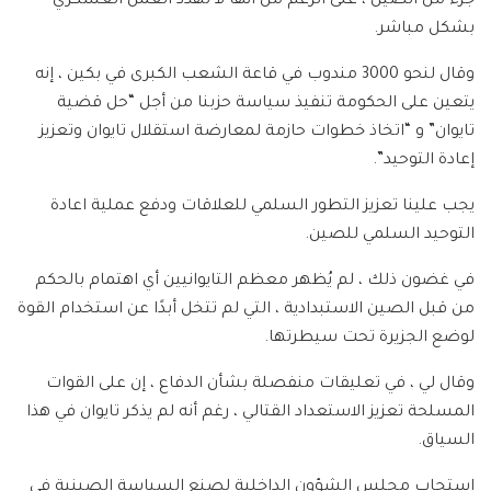
جزء من الصين ، على الرغم من أنها لا تهدد العمل العسكري
بشكل مباشر.
وقال لنحو 3000 مندوب في قاعة الشعب الكبرى في بكين ، إنه
يتعين على الحكومة تنفيذ سياسة حزبنا من أجل “حل قضية
تايوان” و “اتخاذ خطوات حازمة لمعارضة استقلال تايوان وتعزيز
إعادة التوحيد”.
يجب علينا تعزيز التطور السلمي للعلاقات ودفع عملية اعادة
التوحيد السلمي للصين.
في غضون ذلك ، لم يُظهر معظم التايوانيين أي اهتمام بالحكم
من قبل الصين الاستبدادية ، التي لم تتخل أبدًا عن استخدام القوة
لوضع الجزيرة تحت سيطرتها.
وقال لي ، في تعليقات منفصلة بشأن الدفاع ، إن على القوات
المسلحة تعزيز الاستعداد القتالي ، رغم أنه لم يذكر تايوان في هذا
السياق.
استجاب مجلس الشؤون الداخلية لصنع السياسة الصينية في