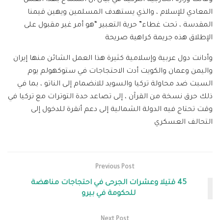
وقالت وزارة الخارجية التركية في بيان ان السماح بهذا العمل
المعادي للإسلام ، والذي يستهدف المسلمين ويهين قيمنا
المقدسة ، تحت غطاء” حرية التعبير “هو أمر غير مقبول على
الإطلاق هذه جريمة كراهية صريحة
وأدانت دول عربية وإسلامية كثيرة هذا العمل الشائن منها إيران
واليمن وعمان والكويت أدت الاحتجاجات في ستوكهولم يوم
السبت ضد محاولة تركيا والسويد للانضمام إلى الناتو ، بما في
ذلك حرق نسخة من القرآن ، إلى تصاعد حدة التوترات مع تركيا في
وقت تحتاج فيه الدولة الشمالية إلى دعم أنقرة للدخول إلى
التحالف العسكري
Previous Post
45 قتيلا وعشرات الجرحى في احتجاجات مناهضة
للحكومة في بيرو
Next Post