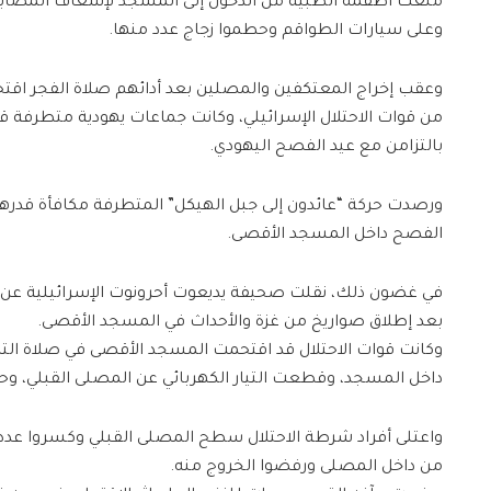
منعت أطقمه الطبية من الدخول إلى المسجد لإسعاف المصابين،
وعلى سيارات الطواقم وحطموا زجاج عدد منها.
وعقب إخراج المعتكفين والمصلين بعد أدائهم صلاة الفجر ا
من قوات الاحتلال الإسرائيلي، وكانت جماعات يهودية متطرفة قد
بالتزامن مع عيد الفصح اليهودي.
الفصح داخل المسجد الأقصى.
في غضون ذلك، نقلت صحيفة يديعوت أحرونوت الإسرائيلية عن 
بعد إطلاق صواريخ من غزة والأحداث في المسجد الأقصى.
وكانت قوات الاحتلال قد اقتحمت المسجد الأقصى في صلاة التر
داخل المسجد، وقطعت التيار الكهربائي عن المصلى القبلي، وح
واعتلى أفراد شرطة الاحتلال سطح المصلى القبلي وكسروا عددا 
من داخل المصلى ورفضوا الخروج منه.