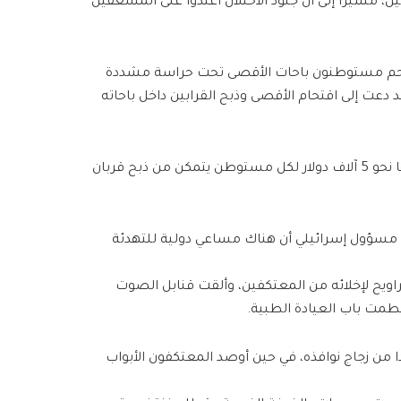
 مشيرا إلى أن جنود الاحتلال اعتدوا على المسعفين
قتحم مستوطنون باحات الأقصى تحت حراسة مشددة
 دعت إلى اقتحام الأقصى وذبح القرابين داخل باحاته
ورصدت حركة “عائدون إلى جبل الهيكل” المتطرفة مكافأة قدرها نحو 5 آلاف دولار لكل مستوطن يتمكن من ذبح قربان
مسؤول إسرائيلي أن هناك مساعي دولية للتهدئة
اويح لإخلائه من المعتكفين، وألقت قنابل الصوت
طمت باب العيادة الطبية.
من زجاج نوافذه، في حين أوصد المعتكفون الأبواب