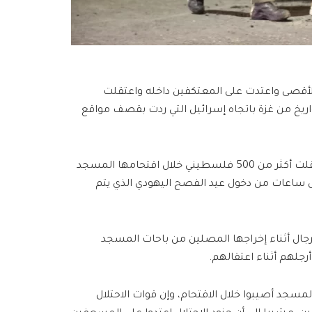
 الأقصى واعتدت على المعتكفين داخله واعتقلت
ريخ من غزة باتجاه إسرائيل التي ردت بقصف مواقع
وقالت هيئة شؤون الأسرى الفلسطينيين إن قوات الاحتلال اعتقلت أكثر من 500 فلسطيني خلال اقتحامها المسجد
ساعات من دخول عيد الفصح اليهودي الذي يتم
رجال أثناء إخراجها المصلين من باحات المسجد
جلهم أثناء اعتقالهم.
سجد أصيبوا خلال الاقتحام، وإن قوات الاحتلال