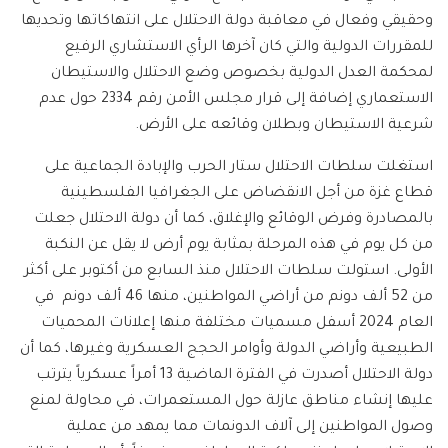
وحقيقي وفعال في معاقبة دولة الاحتلال على انتهاكاتها وتحديها
للمقررات الدولية والتي كان آخرها الرأي الاستشاري الرفيع
لمحكمة العدل الدولية بخصوص وضع الاحتلال والاستيطان
الاستعماري إضافة إلى قرار مجلس الأمن رقم 2334 حول عدم
شرعية الاستيطان وبطلان وقائعه على الأرض.
استغلت سلطات الاحتلال ستار الحرب والإبادة الجماعية على
قطاع غزة من أجل الانقضاض على الجغرافيا الفلسطينية
بالمصادرة وفرض الوقائع والإغلاق، كما أن دولة الاحتلال جعلت
من كل يوم في هذه المرحلة بمثابة يوم أرض لا يقل عن النكبة
الأولى. استولت سلطات الاحتلال منذ السابع من أكتوبر على أكثر
من 52 ألف دونم من أراضي المواطنين، منها 46 ألف دونم في
العام 2024 أسفل مسميات مختلفة منها إعلانات المحميات
الطبيعية وأراضي الدولة وأوامر الحجج العسكرية وغيرها، كما أن
دولة الاحتلال أصدرت في الفترة الماضية 13 أمراً عسكرياً يترتب
عليها إنشاء مناطق عازلة حول المستعمرات، في محاولة لمنع
وصول المواطنين إلى آلاف الدونمات مما يمهد من عملية