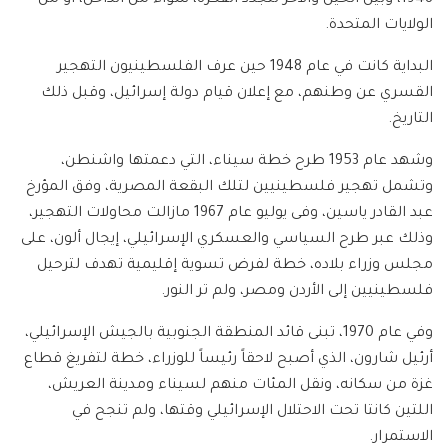
الولايات المتحدة.
البداية كانت في عام 1948 حين عرف الفلسطينيون التهجير
القسري عن وطنهم، مع إعلان قيام دولة إسرائيل، وقبل ذلك
التاريخ.
وشهد عام 1953 طرح خطة سيناء، التي دعمتها واشنطن،
وتشمل تهجير فلسطينيين لتلك البقعة المصرية، وفق المؤرخ
عبد القادر ياسين، وفى يوليو عام 1967 مازالت محاولات التهجير،
وذلك عبر طرح السياسي والعسكري الإسرائيلي، إيجال ألون، على
مجلس وزراء بلاده، خطة لفرض تسوية إقليمية تهدف لترحيل
فلسطينيين إلى الأردن ومصر، ولم تر النور.
وفي عام 1970، تبنى قائد المنطقة الجنوبية بالجيش الإسرائيلي،
أرئيل شارون، الذي أصبح لاحقاً رئيساً للوزراء، خطة لتفريغ قطاع
غزة من سكانه، ونقل المئات منهم لسيناء ومدينة العريش،
اللتين كانتا تحت الاحتلال الإسرائيلي وقتها، ولم تنجح في
الاستمرار.