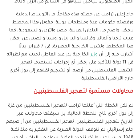
الكيان الصهيوني، بنيامين نتنياهو في السابع من أبريل 2025.
جاء إعلان ترامب عن خطته هذه مفاجئًا في الأوساط الدولية
ورفضته حكومات عدة ومنظمات دولية. فقوبل هذا المخطط
برفض واضح من البلدان العربية: مصر والأردن والسعودية، كما
عبرت تركيا وألمانيا وفرنسا والبرازيل وروسيا والصين عن رفض
هذا المخطط. ونشرت الخارجية المصرية، في 7 فبراير، بيانًا
أشارت فيه إلى أن
وزير
الخارجية بدر عبد العاطي تحدث مع نظرائه
في 11 دولة للتأكيد على رفض أي إجراءات تستهدف تهجير
الشعب الفلسطيني من أرضه، أو تشجيع نقلهم إلى دول أخرى
خارج الأراضي الفلسطينية
محاولات مستمرة لتهجير الفلسطينيين
لم تكن الخطة التي أعلنها ترامب لتهجير الفلسطينيين من غزة
إلى دول أخرى نتاج اللحظة الحالية، بل سبقتها محاولات عبر
التاريخ لتهجير الفلسطينيين. تهجير الفلسطينيين من أراضيهم
حلم إسرائيلي لم تتوقف الدولة العبرية عن التفكير به منذ نكبة
1948، وبين الحين والآخر تتجدد الفكرة، سواء من الداخل، أو من