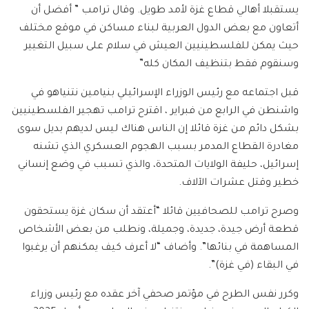
يستقبلا أهالي قطاع غزة لأمد طويل. وقال ترامب ” أفضل أن
أتعاون مع بعض الدول العربية لبناء مساكن في موقع مختلف
حيث يمكن للفلسطينيين العيش في سلام على سبيل التغيير
وسنقوم فقط بتنظيف المكان كله”
قبل اجتماعه مع رئيس الوزراء الإسرائيلي بنيامين نتنياهو في
واشنطن في الرابع من فبراير ، اقترح ترامب تهجير الفلسطينيين
بشكل دائم من غزة قائلا إن الناس هناك ليس لديهم بديل سوى
مغادرة القطاع المدمر بسبب الهجوم العسكري الذي تشنه
إسرائيل، حليفة الولايات المتحدة، والذي تسبب في وضع إنساني
خطير وقتل عشرات الآلاف.
وصرح ترامب للصحافيين قائلا “أعتقد أن سكان غزة يستحقون
قطعة أرض جيدة، جديدة، وجميلة، ونطلب من بعض الأشخاص
المساهمة في بنائها”. وأضاف “لا أعرف كيف يمكنهم أن يرغبوا
في البقاء (في غزة)”.
وكرر نفس الطرح في مؤتمر صحفي آخر عقده مع رئيس وزراء