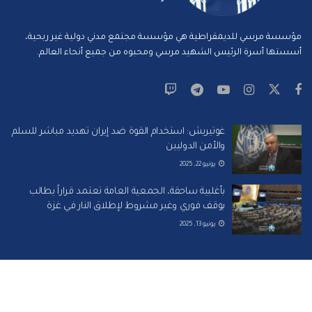
مؤسسة مرسي للديمقراطية هي مؤسسة مجتمع مدني دولية غير ربحية،
أسستها أسرة الرئيس الشهيد مرسي ومحبوه من جميع أنحاء العالم.
غوتيريش: استخدام القوة ضد إيران تهديد مباشر للسلم
والأمن الدوليين
يونيو 22, 2025
بأغلبية ساحقة، الجمعية العامة تعتمد قراراً يطالب
بوقف فوري وغير مشروط لإطلاق النار في غزة
يونيو 13, 2025