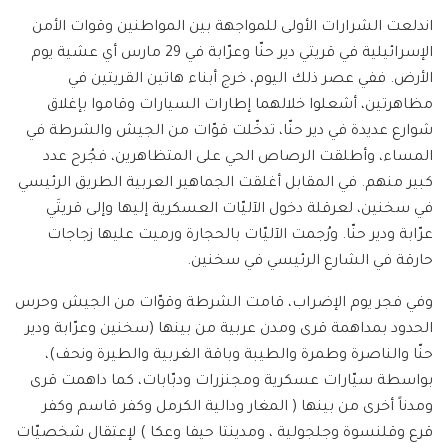
اندلعت الشرارات الأولى للمواجهة بين المواطنين وقوات الأمن
الإسرائيلية في قريتي دير حنّا وعرّابة في 29 مارس أي عشية يوم
الأرض. ففي عصر ذلك اليوم، خرج أبناء هاتين القريتين في
مظاهرتين، أشعلوا خلالهما إطارات السيارات وقاموا بإغلاق
شوارع عديدة في دير حنّا، تدخّلت قوّات من الجيش والشرطة في
المساء، وأطلقت الرصاص الحي على المتظاهرين، فجُرح عدد
كبير منهم. في المقابل أغلقت الجماهير العربية الطريق الرئيسي
في سخنين، لعرقلة دخول الآليّات العسكرية إليها وإلى قريتَي
عرّابة ودير حنّا. ورُجمت الآليّات بالحجارة ورميت عليها زجاجات
حارقة في الشارع الرئيسي في سخنين.
وفي فجر يوم الإضراب، قامت الشرطة وقوّات من الجيش وحرس
الحدود بمداهمة قرى ومدن عربية من بينها (سخنين وعرّابة ودير
حنّا والناصرة وطمرة والطيبة وباقة الغربية والطيرة ونحف)،
بواسطة سيّارات عسكرية ومجنزرات ودبّابات، كما داهمت قرى
ومدناً أخرى من بينها ( المغار ودالية الكرمل وكفر قاسم وكفر
قرع وقلنسوة وجلجولية ، ومدينتا حيفا وعكا ) لإعتقال شخصيّات