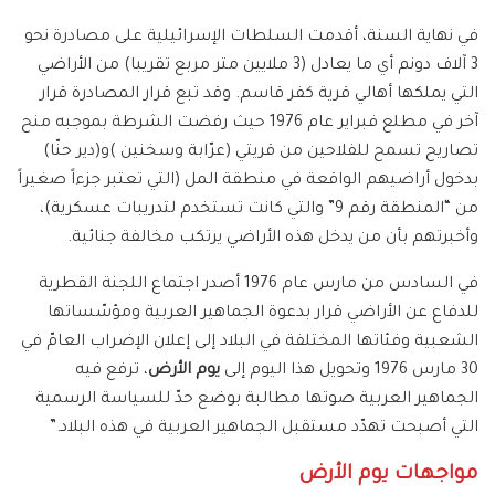
في نهاية السنة، أقدمت السلطات الإسرائيلية على مصادرة نحو
3 آلاف دونم أي ما يعادل (3 ملايين متر مربع تقريبا) من الأراضي
التي يملكها أهالي قرية كفر قاسم. وقد تبع قرار المصادرة قرار
آخر في مطلع فبراير عام 1976 حيث رفضت الشرطة بموجبه منح
تصاريح تسمح للفلاحين من قريتي (عرّابة وسخنين )و(دير حنّا)
بدخول أراضيهم الواقعة في منطقة المل (التي تعتبر جزءاً صغيراً
من “المنطقة رقم 9” والتي كانت تستخدم لتدريبات عسكرية)،
وأخبرتهم بأن من يدخل هذه الأراضي يرتكب مخالفة جنائية.
في السادس من مارس عام 1976 أصدر اجتماع اللجنة القطرية
للدفاع عن الأراضي قرار بدعوة الجماهير العربية ومؤسّساتها
الشعبية وفئاتها المختلفة في البلاد إلى إعلان الإضراب العامّ في
30 مارس 1976 وتحويل هذا اليوم إلى
يوم الأرض
، ترفع فيه
الجماهير العربية صوتها مطالبة بوضع حدّ للسياسة الرسمية
التي أصبحت تهدّد مستقبل الجماهير العربية في هذه البلاد.”
مواجهات يوم الأرض