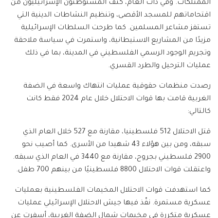
الممتلكات. وفي ذات العام، كثّف المستوطنون الإسرائيليون من
اقتحاماتهم للمسجد الأقصى، وتنظيم النشاطات الدينية التي
تستفز مشاعر المسلمين. كما طرحت السلطات الإسرائيلية
مزيدًا من المشاريع الاستيطانية، واستمرت في سياسة ملاحقة
وتجريم الوجود الرسمي الفلسطيني في المدينة، بما في ذلك
عمليات الترحيل والطرد القسري.
رصدت منظمات حقوقية عمليات انتهاك واسعة في الضفة
الغربية قامت بها قوات الاحتلال خلال عام 2024 فقط كانت
كالتالي:
قتل الاحتلال 512 فلسطينيا، مقارنة مع 527 خلال العام الذي
سبقه، ومن بين هؤلاء 43 شهيدا من الأسرى. كما أصيب نحو
2900 فلسطيني بجروح، مقارنة مع 3440 في العام الذي سبقه.
واعتقلت قوات الاحتلال 8800 فلسطينيًا من بينهم 700 طفل.
كما استهدفت قوات الاحتلال المخيمات الفلسطينية بعمليات
عسكرية مستمرة. نفّذ فيها جيش الاحتلال الإسرائيلي عمليات
عسكرية متكررة في مخيمات شمال الضفة الغربية، أسفرت عن