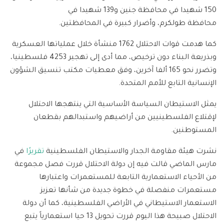
150 شهيدا في محافظة جنين و139 شهيدا في
محافظة طولكرم، وأضرار كبيرة في المحافظتين.
كما هدمت قوات الاحتلال 1762 منشأة خلال عملياتها العسكرية
وبذريعة البناء دون ترخيص، مما أدى إلى تهجير 4253 فلسطينيا،
وتضرر نحو 165 ألفا آخرين، وفق معطيات مكتب تنسيق الشؤون
الإنسانية التابع للأمم المتحدة.
يمثل الاستيطان السياسة الأساسية التي ينتهجها الاحتلال
لإقتلاع الفلسطينيين من أراضيهم واستبدالهم بقطعان
المستوطنين.
نشرت هيئة مقاومة الجدار والاستيطان الفلسطينية
تقريرًا
في
مارس الماضي قالت فيه إن دولة الاحتلال قررت فصل مجموعة
من الأحياء الاستعمارية التابعة للمستعمرات واعتبارها
مستعمرات منفصلة في خطوة جديدة من شأنها تعزيز
الاستعمار الاستيطاني في الأراضي الفلسطينية، كما أن دولة
الاحتلال صبيحة هذا اليوم قررت تحويل 13 حيا استعمارياً يتبع