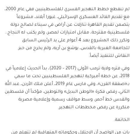
لم تنقطع خطط التهجير القسري للفلسطينيين ففي عام 2000،
مع تقديم القائد العسكري الإسرائيلي، غيورا أيلاند، مشروعاً
يتضمن تقديم القاهرة تنازلات عن أراض في سيناء لصالح دولة
فلسطينية مقترحة، مقابل امتيازات لمصر، ولم يكتب له النجاح…
وتكرر ذلك المشروع بعد 4 أعوام على يد الرئيس السابق
للجامعة العبرية بالقدس، يوشع بن آريه، ولم يخرج من حيز
النقاش للتنفيذ أيضاً.
وفي فتره ولاية ترمب الأولى (2017 – 2020)، بدأ الحديث إعلامياً في
2018، عن خطة أميركية لتهجير الفلسطينيين تحت ما سمي
بـ«صفقة القرن»، وفي مارس عام 2019، أعلن ملك الأردن، عبد الله
الثاني، رفض فكرة «الوطن البديل» والتوطين، مؤكداً أن فلسطين
والقدس خط أحمر، وسط مواقف رسمية وإعلامية مصرية
متكررة عن رفض مخططات التهجير.
الخاتمة.
بات من الواضح أن الاحتلال وحكوماته المتعاقبة لم تتعلم من