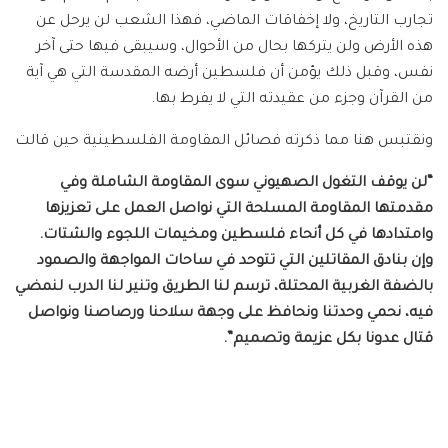
تجارب التاريخ، ولا إخفاقات الماضي، فهذا الشعب لن يرحل عن
هذه الأرض ولن يتركها بحال من الأحوال، وسيبقى فيها حتى آخر
نفس، وقبل ذلك يؤمن أن فلسطين أرضه المقدسة التي هي آية
من القرآن وجزء من عقيدته التي لا يفرط بها.
ونقتبس هنا مما ذكرته فصائل المقاومة الفلسطينية حين قالت
“لن يوقف التغول الصهيوني سوى المقاومة الشاملة وفي
مقدمتها المقاومة المسلحة التي نواصل العمل على تعزيزها
وامتدادها في كل أنحاء فلسطين ومخيمات اللجوء والشتات.
وإن بنادق المقاتلين التي تتوحد في ساحات المواجهة والصمود
بالضفة الغربية المحتلة، ترسم لنا الطريق وتنير لنا الدرب لنمضي
فيه، نحمي وحدتنا ونحافظ على وجهة سلاحنا ورصاصنا ونواصل
قتال عدونا بكل عزيمة وتصميم
”.