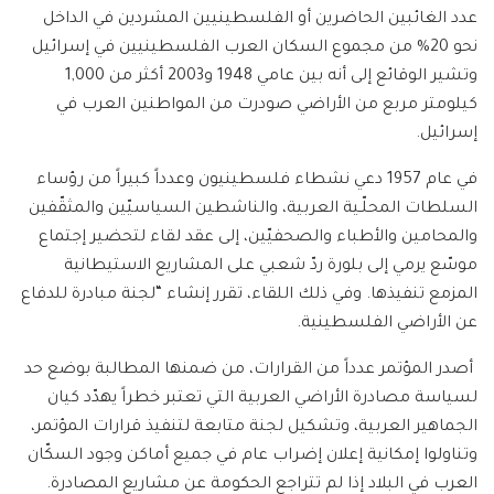
عدد الغائبين الحاضرين أو الفلسطينيين المشردين في الداخل
نحو 20% من مجموع السكان العرب الفلسطينيين في إسرائيل
وتشير الوقائع إلى أنه بين عامي 1948 و2003 أكثر من 1,000
كيلومتر مربع من الأراضي صودرت من المواطنين العرب في
إسرائيل.
في عام 1957 دعي نشطاء فلسطينيون وعدداً كبيراً من رؤساء
السلطات المحلّـية العربية، والناشطين السياسيّين والمثقّفين
والمحامين والأطباء والصحفيّين، إلى عقد لقاء لتحضير إجتماع
موسّع يرمي إلى بلورة ردّ شعبي على المشاريع الاستيطانية
المزمع تنفيذها. وفي ذلك اللقاء، تقرر إنشاء “لجنة مبادرة للدفاع
عن الأراضي الفلسطينية.
أصدر المؤتمر عدداً من القرارات، من ضمنها المطالبة بوضع حد
لسياسة مصادرة الأراضي العربية التي تعتبر خطراً يهدّد كيان
الجماهير العربية، وتشكيل لجنة متابعة لتنفيذ قرارات المؤتمر،
وتناولوا إمكانية إعلان إضراب عام في جميع أماكن وجود السكّان
العرب في البلاد إذا لم تتراجع الحكومة عن مشاريع المصادرة.