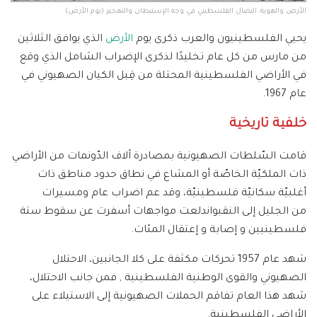
الأرض والهوية: النضال الفلسطيني في وجه الإستيطان والتهجير (يوم الأرض)
يحيي الفلسطينيون والعرب ذكرى يوم
الأرض
الذي يوافق الثلاثين
من مارس من كل عام تخليدًا لذكرى الإضراب الشامل الذي وقع
في الأراضي الفلسطينية المحتلة من قِبل الكيان الصهيوني في
عام 1967.
خلفية تاريخية
قامت السّلطات الصهيونية بمصادرة آلاف الدّونمات من الأراضي
ذات الملكيّة الخاصّة أو المشاع في نطاق حدود مناطق ذات
أغلبيّة سكانيّة فلسطينيّة، وقد عم اضراب عام ومسيرات
من الجليل إلى النقبواندلعت مواجهات أسفرت عن سقوط ستة
فلسطينيين و إصابة و إعتقال المئات.
شهد عام 1957 تحركات مكثفة على كلا الجانبين، الاحتلال
الصهيوني والقوى الوطنية الفلسطينية , فمن جانب الاحتلال،
شهد هذا العام تفاقم الحملات الصهيونية إلى الاستيلاء على
الأراضي الفلسطينية.