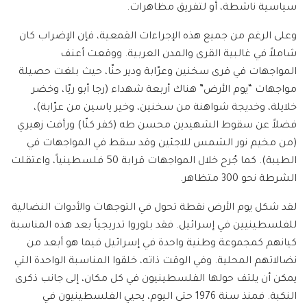
سياسية ناشطة، أو لتفريق مظاهرات.
وعلى الرغم من جميع هذه الإجراءات القمعية، فإن الإضراب كان
شاملاً في غالبية القرى والمدن العربية. ووقعت أعنف
المواجهات في قرى سخنين وعرّابة ودير حنّا، حيث بلغت حصيلة
مواجهات “يوم الأرض” هناك أربعة شهداء (رجا أبو ريّا، وخضر
خلايلة، وخديجة شواهنة من سخنين، وخير ياسين من عرّابة)،
فضلاً عن سقوط الشهيدين محسن طه (كفر كنّا) ورأفت زهيري
(من مخيم نور الشمس للاجئين وقد سقط في المواجهات في
الطيبة). كما جُرح خلال المواجهات قرابة 50 فلسطينياً، واعتقلت
الشرطة نحو 300 متظاهر.
لقد شكل يوم الأرض نقطة تحول في التوجهات والأدوات النضالية
للفلسطينيين في إسرائيل. فقد بلوروا تدريجياً بعد هذه المناسبة
كيانهم كمجموعة وطنية واحدة في إسرائيل فيما هو أبعد من
نضالاتهم المحلية. وفي الوقت ذاته، خلقوا المناسبة الواحدة التي
يمكن أن يلتف حولها الفلسطينيون في كل مكان، إلى جانب ذكرى
النكبة. فمنذ سنة 1976 حتى اليوم، يحيي الفلسطينيون في