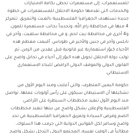
للمستعمرات، إلى مستعمرات تحظى بكافة الامتيازات
والخدمات التي تقدمها حكومة الاحتلال للمستعمرات في خطوة
جديدة تستهدف الجغرافيا الفلسطينية بالعبث والتمزيق. تتمركز
4 منها في محافظة رام الله، وتحديداً بجانب مستعمرة تلمون،
و4 أخرى في محافظة بيت لحم، و في محافظة سلفيت، وآخر في
نابلس وآخر في جنين والأخير في طوباس. أقيمت معظم هذه
الأحياء كبؤر استعمارية غير قانونية قبل عقدين من الزمن، ثم
تولت دولة الاحتلال تحويل هذه البؤر إلى أحياء في تحايل واضح على
القانون الدولي والموقف الدولي الرافض للبناء الاستعماري
الاستيطاني.
حكومة اليمين المتطرف، والتي أعلنت ومنذ اليوم الأول من
تشكيلها أن الاستيطان سيكون على رأس أولويات عملها، تواصل
منذ اليوم الأول تنفيذ مخططات السيطرة على الأراضي
الفلسطينية والإعلان بشكل واضح عن نيتها تنفيذ مخططات
الضم وفرض السيادة وتمزيق الجغرافيا الفلسطينية في تحد
واضح وسافر لكل القوانين الدولية التي جرمت هذا السلوك،
مطالباً في الوقت نفسه، المجتمع الدولي التدخل بشكل واضح