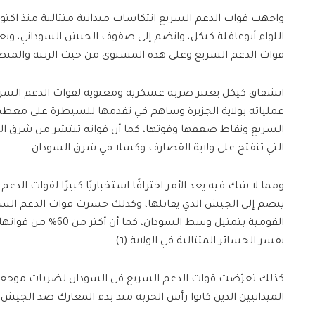
اللواء أبوعاقلة كيكل، وانضم إلى صفوف الجيش السوداني، ويع
قوات الدعم السريع وعلى هذه المستوى من حيث الرتبة والمنصب ا
انشقاق كيكل يعتبر ضربة عسكرية ومعنوية لقوات الدعم الس
عملياته بولاية الجزيرة وساهم في تقدمها للسيطرة على معظم 
السريع ونقاط ضعفها وقوتها، كما أن قواته تنتشر من شرق ال
التي تنفتح على ولاية القضارف وكسلا في شرق السودان.
ومما لا شك فيه يعد الأمر اختراقًا استخباريًا كبيرًا لقوات الدعم
ينضم إلى الجيش الذي يقاتلها، وكذلك خسرت قوات الدعم الس
القومية بتمثيل وسط الس
يفسر الخسائر المتتالية في الولاية.(٦)
كذلك تعرّضت قوات الدعم السريع في السودان لضربات موجعة، خ
الميدانيين الذين كانوا رأس الحربة منذ بدء المعارك ضد الجيش 