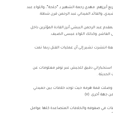
ييد أكثر من 6 قادة بالدعم السريع أبرزهم: مهدي رحمة الشهير بـ “جلحة”، واللواء عبد
رشيدي، والقائد الميداني عبد الرحمن قرن شطة.
قدم عبد الرحمن البيشي أبرز القادة المؤثرين داخل
ى الفاشر، وكذلك اللواء عيسى الضيف.
عة انتشرت تشير إلى أن عمليات القتل ربما تمت
 استخباراتي دقيق للجيش عبر توفر معلومات عن
الحديثة .
لية وصلت قمة هرمه حيث توجد خلافات بين حميدتي
 جهة أخرى. (٧)
راقات في صفوفه والخلافات المتصاعدة كلها عوامل