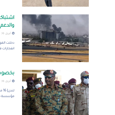
اشتباك
والدعم 
أبريل 16, 2023
دخلت الموا
انفجارات فج
بخصوص 
أبريل 16, 2023
مؤسسة مرس