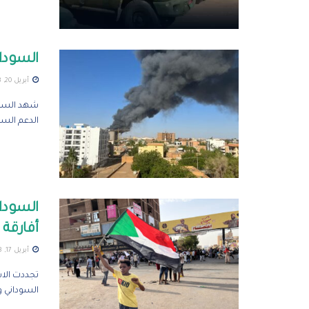
السودا
أبريل 20, 2023
شهد السود
الدعم السر
أفارقة 
أبريل 17, 2023
تجددت الا
السوداني و