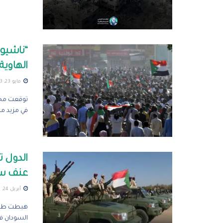
“ناشيون
الهاوية
مايو 23, 2023
توقعت مجلة
في مزيد من
الدول ت
عنف سي
أبريل 24, 2023
السودان في