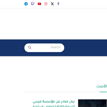
الأحدث
بيان صادر عن مؤسسة مرسي
للديمقراطيةبخصوص استمرار