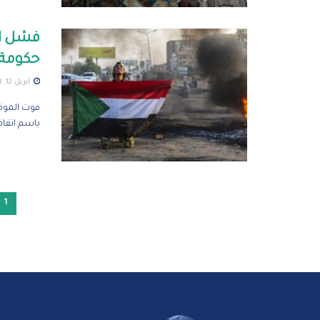
فشل ال
حكومة 
أبريل 12, 2023
فوت الموقع
باسم اتفاقية
1