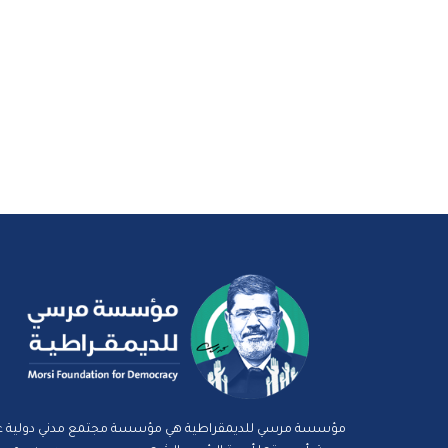
مؤسسة مرسي للديمقراطية هي مؤسسة مجتمع مدني دولية غ