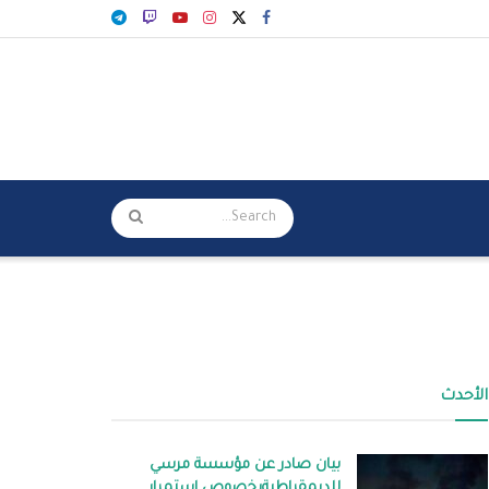
الأحدث
بيان صادر عن مؤسسة مرسي
للديمقراطيةبخصوص استمرار