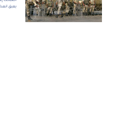
أصبحت إفري
يعيق انعدام