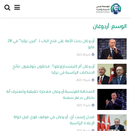
الوسم:
أردوغان
أردوغان يحث الأمة على فتح الباب لـ “قرن تركيا” في 28
مايو
مايو 26, 2023
أردوغان أم كليتشداراوغلو؟.. محللون يتوقعون نتائج
الانتخابات الرئاسية في تركيا
مايو 19, 2023
الصحافة الفرنسية:أردوغان معجزة حقيقية ولنعترف أنه
يحظى بدعم شعبه
مايو 17, 2023
ميدل إيست آي: أردوغان في موقف قوي قبل جولة
الإعادة الرئاسية