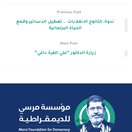
Previous Post
ندوة: كتالوج الانقلابات .. تعطيل الدساتير وقمع
الحياة البرلمانية
Next Post
زيارة الدكتور “علي القرة داغي”