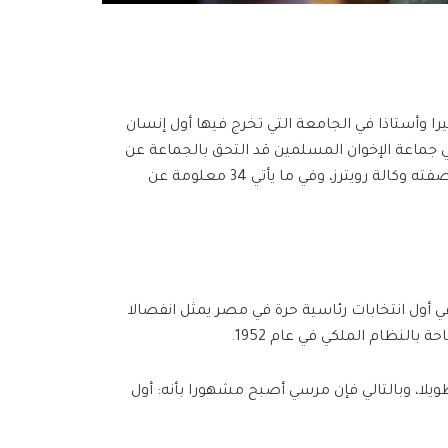
يرا وأستاذا في الجامعة التي تخرج فيها أول إنسان
جماعة الإخوان المسلمين قد التحق بالجماعة عن
طريق زوجته. “عام واحد في الحكم أدخل مرسي التاريخ”.. هكذا وصفته وكالة رويترز، وفي ما يأتي 34 معلومة عن
ي أول انتخابات رئاسية حرة في مصر يمثل انفصالا
النظام الملكي في عام 1952.
يلا، وبالتالي فإن مرسي أصبح مشهورا بأنه: أول