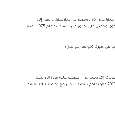
حفظ القرآن الكريم في قرية العُدوة بمحافظة الشرقية التي ولُد فيها عام 1951، وتعلم في مدارسها، وانتقل إلى
القاهرة للدراسة الجامعية في كلية الهندسة بجامعتها، حيث تفوق وحصل على بكالوريوس الهندسة عام 1975 بتقدير
لمرسي قصة خاصة مع يونيو/حزيران، ففيه انتخب رئيسا لمصر عام 2012، وفيه جرى الانقلاب عليه في 2013 تحت
غطاء خروج شعبي “مخدوم” في جزء كبير منه، وفيه توفي عام 2019 وهو يحاكَم بتهمة التخابر مع دولة عربية شقيقة