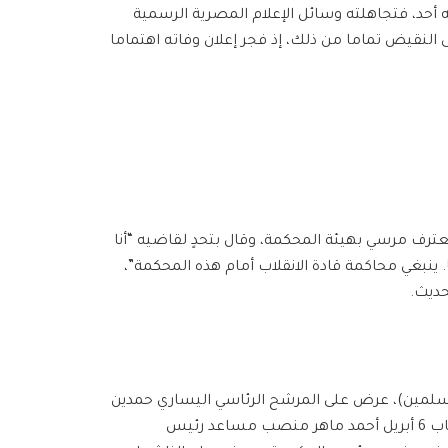
ه أحد، فتجاهلته وسائل الإعلام المصرية الرسمية
لنقيض تماما من ذلك، إذ فجر إعلان وفاته اهتماما
اكمته في الرابع من نوفمبر/تشرين الثاني 2013، لم يعترف مرسي بهيئة المحكمة، وقال بتحدٍ لقاضيه “أنا
 ينبغي محاكمة قادة الانقلاب أمام هذه المحكمة”،
ديث.
المسلمين)، عرض على المرشح الرئاسي اليساري حمدين
صباحي منصب نائب الرئيس، كما عرض على مؤسس حركة شباب 6 أبريل أحمد ماهر منصب مساعد رئيس