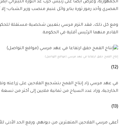
الجمهورية، وعرض أيضا على رئيس حزب غد الثورة الليبرالي أ
المصري وأحد رموز ثورة يناير وائل غنيم منصب وزير الشباب؛ إل
ومع كل ذلك، فقد التزم مرسي بتعيين شخصية مستقلة للحكوم
القادم منهما الرئيس أقلية في الحكومة.
‪إنتاج القمح حقق ارتفاعا في عهد مرسي‬ (مواقع التواصل)
(12)
في عهد مرسي زاد إنتاج القمح بتشجيع الفلاحين على زراعته وتقل
الخارجية، وزاد عدد السياح من ثمانية ملايين إلى أكثر من تسعة م
(13)
أعفى مرسي الفلاحين المتعثرين من ديونهم، ورفع الحد الأدنى للأ