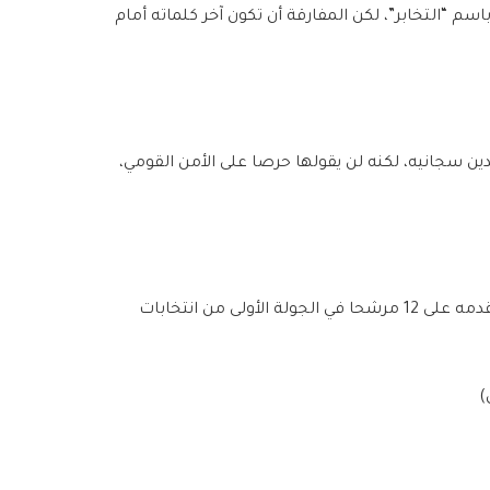
م “التخابر”، لكن المفارقة أن تكون آخر كلماته أمام
دين سجانيه، لكنه لن يقولها حرصا على الأمن القومي،
توفي مرسي في 17 يونيو/حزيران، وهو اليوم ذاته الذي أعلن فيه تقدمه على 12 مرشحا في الجولة الأولى من انتخابات